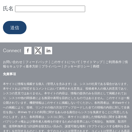
氏名
Connect
お問い合わせ
|
フィードバック
|
このサイトについて
|
サイトマップ
|
ご利用条件
|
情
報セキュリティ基本方針
|
プライバシー
|
クッキーポリシー
|
商標
免責事項
本サイトに情報を掲載する個人（管理人を含みます）は、シスコの社員である場合があります。
本サイトおよび対応するコメントにおいて表明される意見は、投稿者本人の個人的意見であり、
シスコの意見ではありません。本サイトの内容は、情報の提供のみを目的として掲載されてお
り、シスコや他の関係者による推奨や表明を目的としたものではありません。このサイトは一般
公開されています。機密情報はこのサイトに掲載しないでください。各利用者は、本Webサイト
への掲載により、投稿、リンクその他の方法でアップロードした全ての情報の内容に対して全責
任を負い、本Web サイトの利用に関するあらゆる責任からシスコを免責することに同意したも
のとします。また、各利用者は、シスコに対し、本サイトに提供した情報内容に関する著作権、
パブリシティ権および著作者人格権を行使するための全世界において有効な、無期限、取消不
能、使用料無料且つ許諾料全額支払い済みの、譲渡可能な権利（サブライセンスする権利を含み
ます）を付与するものとします。全てのコメントは管理されます。コメントは管理人による承認