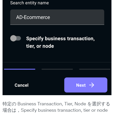
特定の Business Transaction, Tier, Node を選択する
場合は，Specify business transaction, tier or node