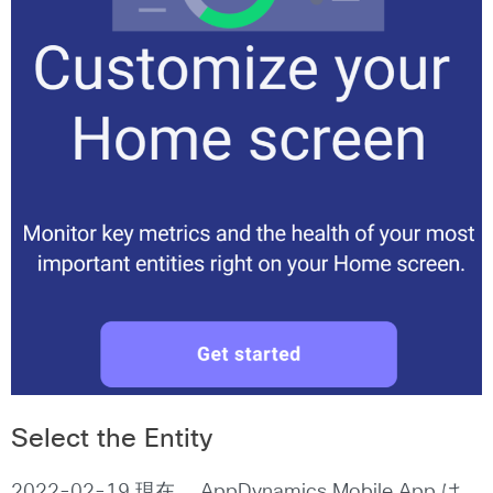
Select the Entity
2022-02-19 現在， AppDynamics Mobile App は