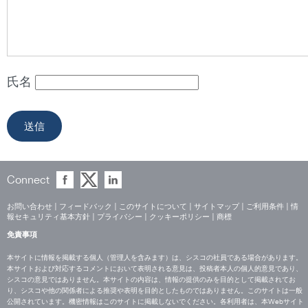
氏名
Connect
お問い合わせ
|
フィードバック
|
このサイトについて
|
サイトマップ
|
ご利用条件
|
情
報セキュリティ基本方針
|
プライバシー
|
クッキーポリシー
|
商標
免責事項
本サイトに情報を掲載する個人（管理人を含みます）は、シスコの社員である場合があります。
本サイトおよび対応するコメントにおいて表明される意見は、投稿者本人の個人的意見であり、
シスコの意見ではありません。本サイトの内容は、情報の提供のみを目的として掲載されてお
り、シスコや他の関係者による推奨や表明を目的としたものではありません。このサイトは一般
公開されています。機密情報はこのサイトに掲載しないでください。各利用者は、本Webサイト