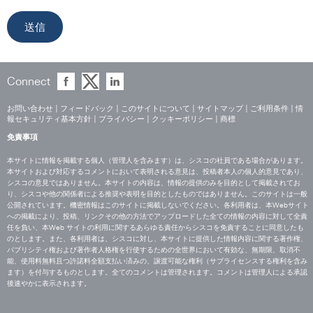
Connect
お問い合わせ
|
フィードバック
|
このサイトについて
|
サイトマップ
|
ご利用条件
|
情
報セキュリティ基本方針
|
プライバシー
|
クッキーポリシー
|
商標
免責事項
本サイトに情報を掲載する個人（管理人を含みます）は、シスコの社員である場合があります。
本サイトおよび対応するコメントにおいて表明される意見は、投稿者本人の個人的意見であり、
シスコの意見ではありません。本サイトの内容は、情報の提供のみを目的として掲載されてお
り、シスコや他の関係者による推奨や表明を目的としたものではありません。このサイトは一般
公開されています。機密情報はこのサイトに掲載しないでください。各利用者は、本Webサイト
への掲載により、投稿、リンクその他の方法でアップロードした全ての情報の内容に対して全責
任を負い、本Web サイトの利用に関するあらゆる責任からシスコを免責することに同意したも
のとします。また、各利用者は、シスコに対し、本サイトに提供した情報内容に関する著作権、
パブリシティ権および著作者人格権を行使するための全世界において有効な、無期限、取消不
能、使用料無料且つ許諾料全額支払い済みの、譲渡可能な権利（サブライセンスする権利を含み
ます）を付与するものとします。全てのコメントは管理されます。コメントは管理人による承認
後速やかに表示されます。