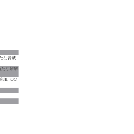
新たな脅威
新たな難解
; IOC