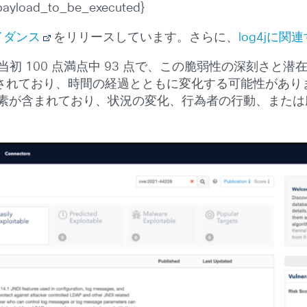
e/payload_to_be_executed}
イダンス
をリリースしています。さらに、
log4jに
sk Score は当初 100 点満点中 93 点で、この脆弱性
ており、時間の経過とともに変化する可能性があります。例え
要素が含まれており、状況の変化、行為者の行動、また