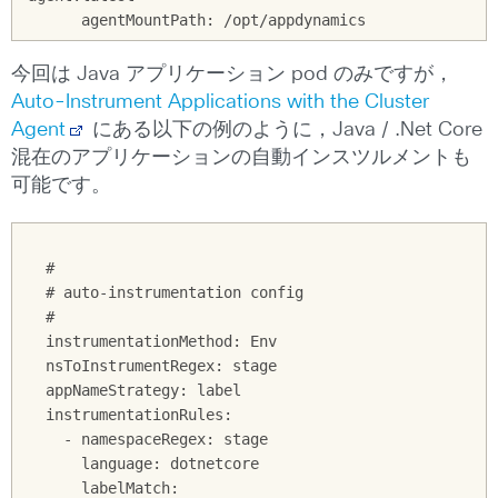
今回は Java アプリケーション pod のみですが，
Auto-Instrument Applications with the Cluster
Agent
にある以下の例のように，Java / .Net Core
混在のアプリケーションの自動インスツルメントも
可能です。
  #

  # auto-instrumentation config

  #

  instrumentationMethod: Env

  nsToInstrumentRegex: stage

  appNameStrategy: label

  instrumentationRules:

    - namespaceRegex: stage

      language: dotnetcore

      labelMatch:
