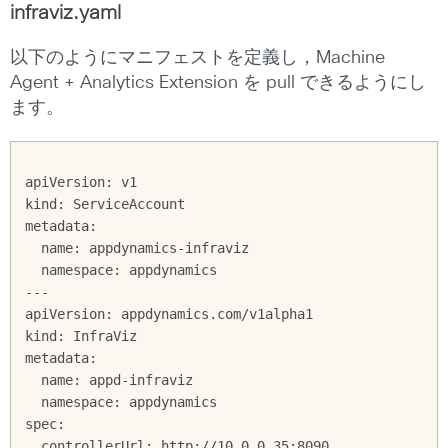
infraviz.yaml
以下のようにマニフェストを定義し，Machine
Agent + Analytics Extension を pull できるようにし
ます。
apiVersion: v1

kind: ServiceAccount

metadata:

  name: appdynamics-infraviz

  namespace: appdynamics

---

apiVersion: appdynamics.com/v1alpha1

kind: InfraViz

metadata:

  name: appd-infraviz

  namespace: appdynamics

spec:

  controllerUrl: http://10.0.0.35:8090
