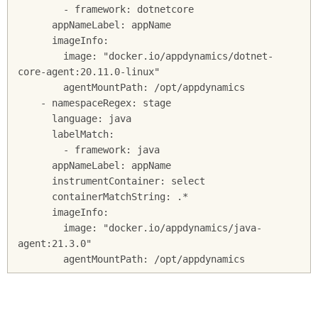
        - framework: dotnetcore

      appNameLabel: appName

      imageInfo:

        image: "docker.io/appdynamics/dotnet-
core-agent:20.11.0-linux"

        agentMountPath: /opt/appdynamics

    - namespaceRegex: stage

      language: java

      labelMatch:

        - framework: java

      appNameLabel: appName

      instrumentContainer: select

      containerMatchString: .*

      imageInfo:

        image: "docker.io/appdynamics/java-
agent:21.3.0"
