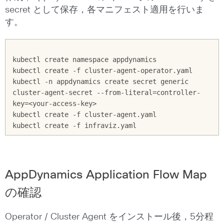
secret として保存，各マニフェスト適用を行いま
す。
kubectl create namespace appdynamics

kubectl create -f cluster-agent-operator.yaml

kubectl -n appdynamics create secret generic 
cluster-agent-secret --from-literal=controller-
key=<your-access-key>

kubectl create -f cluster-agent.yaml

AppDynamics Application Flow Map
の確認
Operator / Cluster Agent をインストール後，5分程