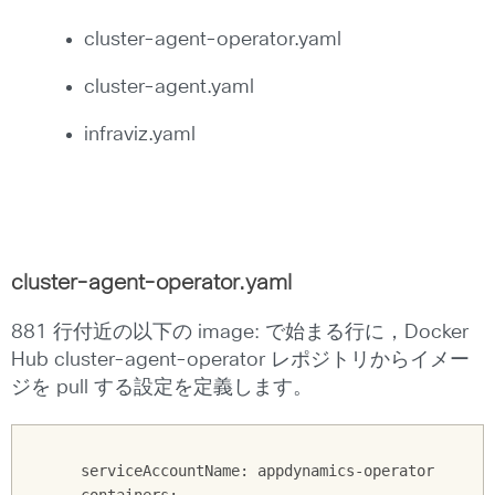
cluster-agent-operator.yaml
cluster-agent.yaml
infraviz.yaml
cluster-agent-operator.yaml
881 行付近の以下の image: で始まる行に，Docker
Hub cluster-agent-operator レポジトリからイメー
ジを pull する設定を定義します。
      serviceAccountName: appdynamics-operator

      containers:
