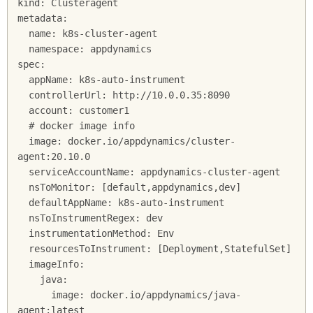
kind: Clusteragent

metadata:

  name: k8s-cluster-agent

  namespace: appdynamics

spec:

  appName: k8s-auto-instrument

  controllerUrl: http://10.0.0.35:8090

  account: customer1

  # docker image info

  image: docker.io/appdynamics/cluster-
agent:20.10.0

  serviceAccountName: appdynamics-cluster-agent

  nsToMonitor: [default,appdynamics,dev]

  defaultAppName: k8s-auto-instrument

  nsToInstrumentRegex: dev

  instrumentationMethod: Env

  resourcesToInstrument: [Deployment,StatefulSet]

  imageInfo:

    java:

      image: docker.io/appdynamics/java-
agent:latest
