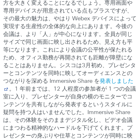
方を大きく変えることになるでしょう。専用画面や
専用デバイスが用意されている点もプラスですが、
その最大の魅力は、やはり Webex デバイスによって
実現する生産性の全体的な向上にあります。今後の
会議は、より「人」が中心になります。全員が同じ
サイズで同じ画面に映し出されるため、見え方も平
等になります。これにより会議の公平性が保たれる
ため、オフィス勤務が再開されても距離が障壁にな
ることはありません。シスコは3月初め、プレゼンタ
ーとコンテンツを同時に映してオーディエンスとの
つながりを深める Immersive Share を
発表しました
。1 年前までは、12 人程度の参加者が 1 つの会議
室に入り、プレゼンターが自身の横のモニターでコ
ンテンツを共有しながら発表するというスタイルに
疑問を持つ人はいませんでした。Immersive Share
は、その体験をそのままデジタル化し、ビデオ会議
にまつわる精神的なハードルを下げてくれます。プ
レゼンターの身ぶりや仕草とコンテンツが同時に映