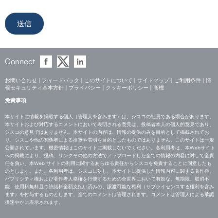
Connect
お問い合わせ
|
フィードバック
|
このサイトについて
|
サイトマップ
|
ご利用条件
|
情
報セキュリティ基本方針
|
プライバシー
|
クッキーポリシー
|
商標
免責事項
本サイトに情報を掲載する個人（管理人を含みます）は、シスコの社員である場合があります。
本サイトおよび対応するコメントにおいて表明される意見は、投稿者本人の個人的意見であり、
シスコの意見ではありません。本サイトの内容は、情報の提供のみを目的として掲載されてお
り、シスコや他の関係者による推奨や表明を目的としたものではありません。このサイトは一般
公開されています。機密情報はこのサイトに掲載しないでください。各利用者は、本Webサイト
への掲載により、投稿、リンクその他の方法でアップロードした全ての情報の内容に対して全責
任を負い、本Web サイトの利用に関するあらゆる責任からシスコを免責することに同意したも
のとします。また、各利用者は、シスコに対し、本サイトに提供した情報内容に関する著作権、
パブリシティ権および著作者人格権を行使するための全世界において有効な、無期限、取消不
能、使用料無料且つ許諾料全額支払い済みの、譲渡可能な権利（サブライセンスする権利を含み
ます）を付与するものとします。全てのコメントは管理されます。コメントは管理人による承認
後速やかに表示されます。