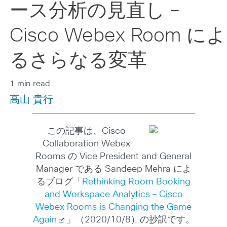
ース分析の見直し –
Cisco Webex Room によ
るさらなる変革
1 min read
高山 貴行
この記事は、Cisco
Collaboration Webex
Rooms の Vice President and General
Manager である Sandeep Mehra によ
るブログ「
Rethinking Room Booking
and Workspace Analytics – Cisco
Webex Rooms is Changing the Game
Again
」（2020/10/8）の抄訳です。