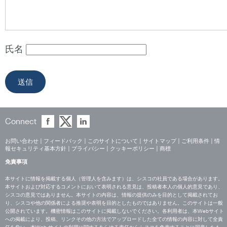
氏名
Connect
お問い合わせ
|
フィードバック
|
このサイトについて
|
サイトマップ
|
ご利用条件
|
情
報セキュリティ基本方針
|
プライバシー
|
クッキーポリシー
|
商標
免責事項
本サイトに情報を掲載する個人（管理人を含みます）は、シスコの社員である場合があります。
本サイトおよび対応するコメントにおいて表明される意見は、投稿者本人の個人的意見であり、
シスコの意見ではありません。本サイトの内容は、情報の提供のみを目的として掲載されてお
り、シスコや他の関係者による推奨や表明を目的としたものではありません。このサイトは一般
公開されています。機密情報はこのサイトに掲載しないでください。各利用者は、本Webサイト
への掲載により、投稿、リンクその他の方法でアップロードした全ての情報の内容に対して全責