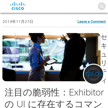
2019年11月27日
Leave a Comment
セ
キ
ュ
リ
テ
ィ
注目の脆弱性：Exhibitor
の UI に存在するコマン