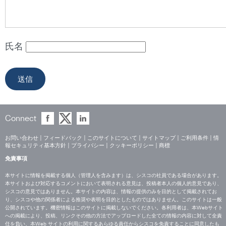
氏名
Connect
お問い合わせ
|
フィードバック
|
このサイトについて
|
サイトマップ
|
ご利用条件
|
情
報セキュリティ基本方針
|
プライバシー
|
クッキーポリシー
|
商標
免責事項
本サイトに情報を掲載する個人（管理人を含みます）は、シスコの社員である場合があります。
本サイトおよび対応するコメントにおいて表明される意見は、投稿者本人の個人的意見であり、
シスコの意見ではありません。本サイトの内容は、情報の提供のみを目的として掲載されてお
り、シスコや他の関係者による推奨や表明を目的としたものではありません。このサイトは一般
公開されています。機密情報はこのサイトに掲載しないでください。各利用者は、本Webサイト
への掲載により、投稿、リンクその他の方法でアップロードした全ての情報の内容に対して全責
任を負い、本Web サイトの利用に関するあらゆる責任からシスコを免責することに同意したも