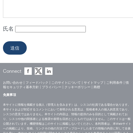
氏名
Connect
お問い合わせ
|
フィードバック
|
このサイトについて
|
サイトマップ
|
ご利用条件
|
情
報セキュリティ基本方針
|
プライバシー
|
クッキーポリシー
|
商標
免責事項
本サイトに情報を掲載する個人（管理人を含みます）は、シスコの社員である場合があります。
本サイトおよび対応するコメントにおいて表明される意見は、投稿者本人の個人的意見であり、
シスコの意見ではありません。本サイトの内容は、情報の提供のみを目的として掲載されてお
り、シスコや他の関係者による推奨や表明を目的としたものではありません。このサイトは一般
公開されています。機密情報はこのサイトに掲載しないでください。各利用者は、本Webサイト
への掲載により、投稿、リンクその他の方法でアップロードした全ての情報の内容に対して全責