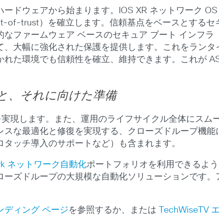
はハードウェアから始まります。IOS XR ネットワーク 
-of-trust）を確立します。信頼基点をベースとする
的なファームウェア ベースのセキュア ブート インフラ（
、大幅に強化された保護を提供します。これをランタイム
れた環境でも信頼性を確立、維持できます。これが ASR
と、それに向けた準備
R により自動化を実現します。また、運用のライフサイクル全体
レスな最適化と修復を実現する、クローズドループ機能
ロタッチ導入のサポートなど）も含まれます。
swork ネットワーク自動化
ポートフォリオを利用できるよう
ローズドループの大規模な自動化ソリューションです。
 ランディング ページ
を参照するか、または
TechWiseT