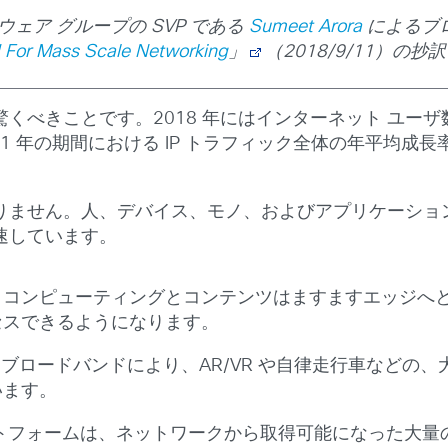
ェア グループの SVP である
Sumeet Arora
によるブ
 For Mass Scale Networking
」
（2018/9/11）の抄
べきことです。2018 年にはインターネット ユーザ数
021 年の期間における IP トラフィック全体の年平均成長
りません。人、デバイス、モノ、およびアプリケーショ
速しています。
。コンピューティングとコンテンツはますますエッジへ
セスできるようになります。
 ブロードバンドにより、AR/VR や自律走行車などの
います。
トフォームは、ネットワークから取得可能になった大量