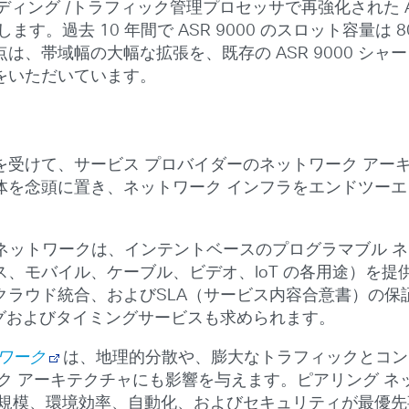
ディング /トラフィック管理プロセッサで再強化された A
去 10 年間で ASR 9000 のスロット容量は 80 倍（
は、帯域幅の大幅な拡張を、既存の ASR 9000 シ
をいただいています。
を受けて、サービス プロバイダーのネットワーク アー
体を念頭に置き、ネットワーク インフラをエンドツーエ
ネットワークは、インテントベースのプログラマブル 
、モバイル、ケーブル、ビデオ、IoT の各用途）を
クラウド統合、およびSLA（サービス内容合意書）の保
ングおよびタイミングサービスも求められます。
ワーク
は、地理的分散や、膨大なトラフィックとコン
ク アーキテクチャにも影響を与えます。ピアリング ネ
、環境効率、自動化、およびセキュリティが最優先事項になり