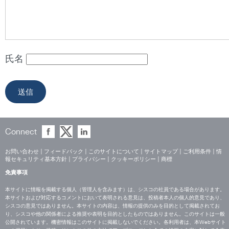
氏名
Connect
お問い合わせ
|
フィードバック
|
このサイトについて
|
サイトマップ
|
ご利用条件
|
情
報セキュリティ基本方針
|
プライバシー
|
クッキーポリシー
|
商標
免責事項
本サイトに情報を掲載する個人（管理人を含みます）は、シスコの社員である場合があります。
本サイトおよび対応するコメントにおいて表明される意見は、投稿者本人の個人的意見であり、
シスコの意見ではありません。本サイトの内容は、情報の提供のみを目的として掲載されてお
り、シスコや他の関係者による推奨や表明を目的としたものではありません。このサイトは一般
公開されています。機密情報はこのサイトに掲載しないでください。各利用者は、本Webサイト