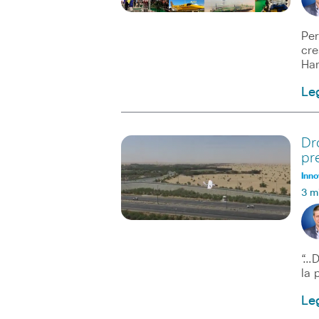
Per
cre
Ha
Leg
Dr
pr
Inno
3 m
“…D
la 
Leg