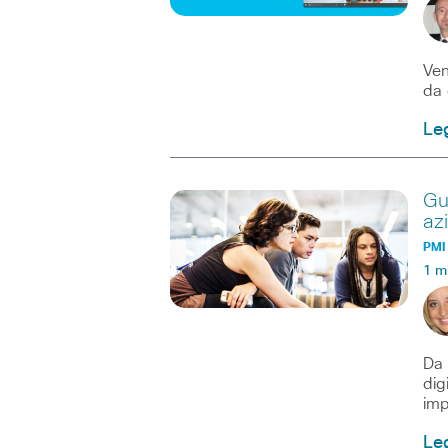
Ven
da 
Leg
Gu
az
PMI
1 m
Da 
dig
imp
Leg