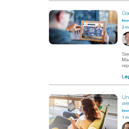
Ga
Inno
2 m
Sia
Mag
rep
Leg
Un
we
Inno
1 m