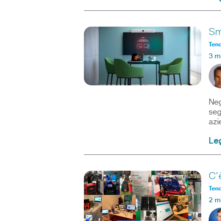
Sm
Ten
3 m
Neg
seg
azi
Leg
C’
Ten
2 m