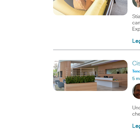
Sti
cam
Exp
Leg
Cis
Ten
5 m
Uno
che
Leg