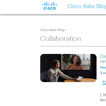
Cisco Italia Blo
Cisco Italia Blog
>
Collaboration
Ci
re
Ten
3 m
L’H
tec