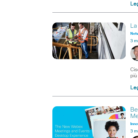
Leg
La
Net
3 m
Cis
più
Leg
Be
Me
Inno
3 m