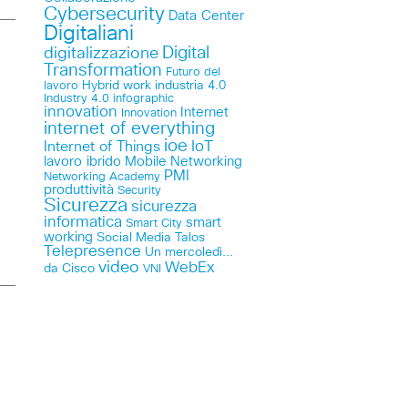
Cybersecurity
Data Center
Digitaliani
Digital
digitalizzazione
Transformation
Futuro del
lavoro
Hybrid work
industria 4.0
Industry 4.0
infographic
innovation
Internet
Innovation
internet of everything
ioe
IoT
Internet of Things
lavoro ibrido
Mobile
Networking
PMI
Networking Academy
produttività
Security
Sicurezza
sicurezza
informatica
smart
Smart City
working
Social Media
Talos
Telepresence
Un mercoledì...
video
WebEx
da Cisco
VNI