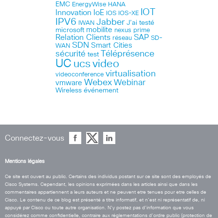
EMC
HANA
EnergyWise
IOT
Innovation
IoE
IOS
IOS-XE
IPV6
Jabber
J’ai testé
IWAN
microsoft
mobilite
nexus
prime
Relation Clients
SAP
réseau
SD-
SDN
Smart Cities
WAN
Téléprésence
sécurité
test
UC
ucs
video
virtualisation
videoconference
Webex
Webinar
vmware
Wireless
événement
Connectez-vous
Mentions légales
Ce site est ouvert au public. Certains des individus postant sur ce site sont des employés de
Cisco Systems. Cependant, les opinions exprimées dans les articles ainsi que dans les
commentaires appartiennent a leurs auteurs et ne peuvent etre tenues pour etre celles de
Cisco. Le contenu de ce blog est présenté a titre informatif, et n’est ni représentatif de, ni
appuyé par Cisco ou toute autre organisation. N’y postez pas d’information que vous
considérez comme confidentielle, contraire aux réglementations d’ordre public (protection de