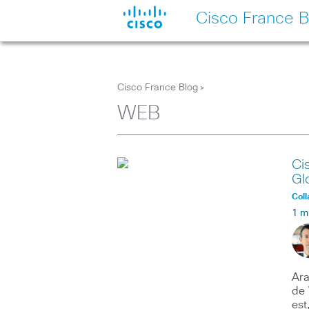
Cisco France B
Cisco France Blog
>
WEB
Ci
Gl
Coll
1 m
Ara
de 
est