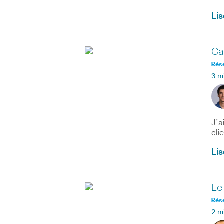
Lis
Ca
Rés
3 m
J’a
cli
Lis
Le
Rés
2 m