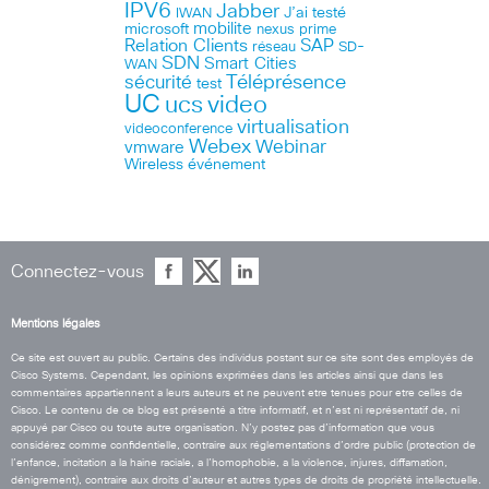
IPV6
Jabber
J’ai testé
IWAN
microsoft
mobilite
nexus
prime
Relation Clients
SAP
réseau
SD-
SDN
Smart Cities
WAN
Téléprésence
sécurité
test
UC
ucs
video
virtualisation
videoconference
Webex
Webinar
vmware
Wireless
événement
Connectez-vous
Mentions légales
Ce site est ouvert au public. Certains des individus postant sur ce site sont des employés de
Cisco Systems. Cependant, les opinions exprimées dans les articles ainsi que dans les
commentaires appartiennent a leurs auteurs et ne peuvent etre tenues pour etre celles de
Cisco. Le contenu de ce blog est présenté a titre informatif, et n’est ni représentatif de, ni
appuyé par Cisco ou toute autre organisation. N’y postez pas d’information que vous
considérez comme confidentielle, contraire aux réglementations d’ordre public (protection de
l’enfance, incitation a la haine raciale, a l’homophobie, a la violence, injures, diffamation,
dénigrement), contraire aux droits d’auteur et autres types de droits de propriété intellectuelle.