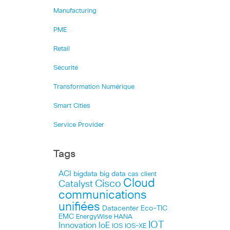
Manufacturing
PME
Retail
Sécurité
Transformation Numérique
Smart Cities
Service Provider
Tags
ACI
bigdata
big data
cas client
Cloud
Cisco
Catalyst
communications
unifiées
Datacenter
Eco-TIC
EMC
HANA
EnergyWise
IOT
Innovation
IoE
IOS
IOS-XE