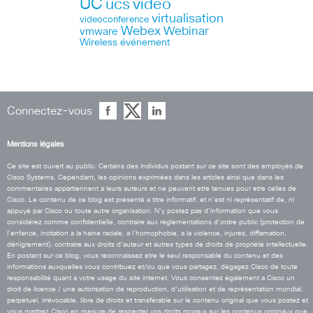
UC
ucs
video
virtualisation
videoconference
Webex
Webinar
vmware
Wireless
événement
Connectez-vous
Mentions légales
Ce site est ouvert au public. Certains des individus postant sur ce site sont des employés de
Cisco Systems. Cependant, les opinions exprimées dans les articles ainsi que dans les
commentaires appartiennent a leurs auteurs et ne peuvent etre tenues pour etre celles de
Cisco. Le contenu de ce blog est présenté a titre informatif, et n’est ni représentatif de, ni
appuyé par Cisco ou toute autre organisation. N’y postez pas d’information que vous
considérez comme confidentielle, contraire aux réglementations d’ordre public (protection de
l’enfance, incitation a la haine raciale, a l’homophobie, a la violence, injures, diffamation,
dénigrement), contraire aux droits d’auteur et autres types de droits de propriété intellectuelle.
En postant sur ce blog, vous reconnaissez etre le seul responsable du contenu et des
informations auxquelles vous contribuez et/ou que vous partagez, dégagez Cisco de toute
responsabilité quant a votre usage du site internet. Vous consentez également a Cisco un
droit de licence / une autorisation de reproduction, d’utilisation et de représentation mondial,
perpétuel, irrévocable, libre de droits et transférable sur le contenu original que vous postez et
vous mettrez Cisco en mesure de respecter vos droits moraux sur les contenus originaux que