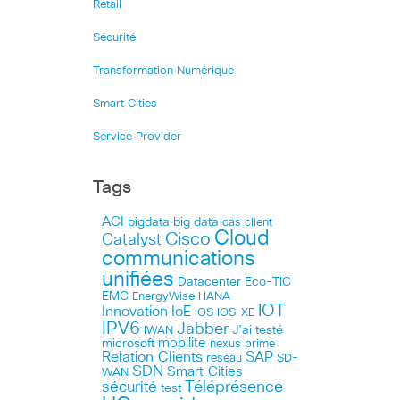
Retail
Sécurité
Transformation Numérique
Smart Cities
Service Provider
Tags
ACI
bigdata
big data
cas client
Cloud
Cisco
Catalyst
communications
unifiées
Datacenter
Eco-TIC
EMC
HANA
EnergyWise
IOT
Innovation
IoE
IOS
IOS-XE
IPV6
Jabber
J’ai testé
IWAN
microsoft
mobilite
nexus
prime
Relation Clients
SAP
réseau
SD-
SDN
Smart Cities
WAN
Téléprésence
sécurité
test