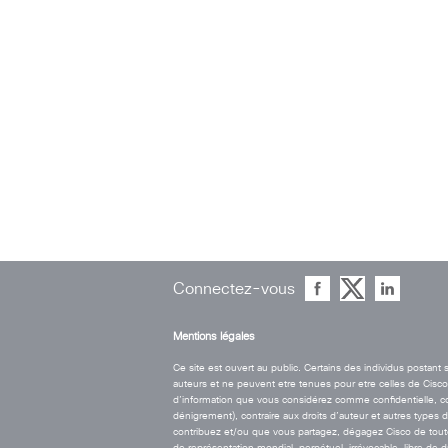
Connectez-vous
Mentions légales
Ce site est ouvert au public. Certains des individus postan
auteurs et ne peuvent etre tenues pour etre celles de Cisco. 
d’information que vous considérez comme confidentielle, contr
dénigrement), contraire aux droits d’auteur et autres types 
contribuez et/ou que vous partagez, dégagez Cisco de toute r