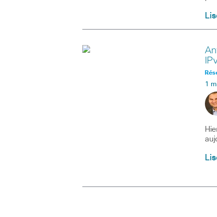
Lis
An
IP
Rés
1 m
Hie
auj
Lis