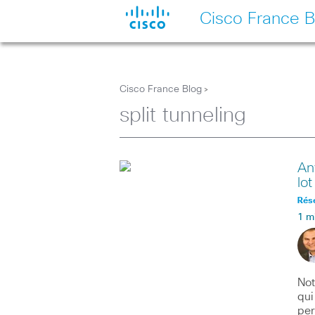
Cisco France B
Cisco France Blog
>
split tunneling
An
lo
Rés
1 m
Not
qui
per