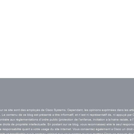
t sur ce site sont des employés de Cisco Systems. Cependant, les opinions exprimées dans les arti
Le contenu de ce blog est présenté a titre informatif, et n’est ni représentatif de, ni appuyé par 
aire aux réglementations d’ordre public (protection de l’enfance, incitation a la haine raciale, a l
de droits de propriété intellectuelle. En postant sur ce blog, vous reconnaissez etre le seul resp
esponsabilité quant a votre usage du site internet. Vous consentez également a Cisco un droit de 