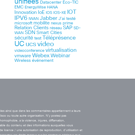
unifiées
Datacenter
Eco-TIC
EMC
HANA
EnergyWise
IOT
Innovation
IoE
IOS
IOS-XE
IPV6
Jabber
J’ai testé
IWAN
microsoft
mobilite
nexus
prime
Relation Clients
SAP
réseau
SD-
SDN
Smart Cities
WAN
Téléprésence
sécurité
test
UC
ucs
video
virtualisation
videoconference
Webex
Webinar
vmware
Wireless
événement
cles ainsi que dans les commentaires appartiennent a leurs
Cisco ou toute autre organisation. N’y postez pas
’homophobie, a la violence, injures, diffamation,
onsable du contenu et des informations auxquelles vous
licence / une autorisation de reproduction, d’utilisation et