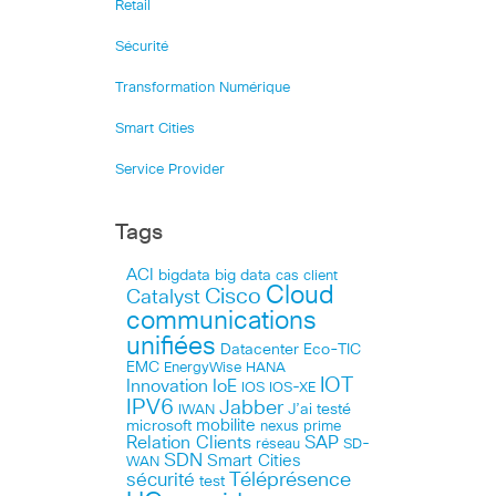
Retail
Sécurité
Transformation Numérique
Smart Cities
Service Provider
Tags
ACI
bigdata
big data
cas client
Cloud
Cisco
Catalyst
communications
unifiées
Datacenter
Eco-TIC
EMC
HANA
EnergyWise
IOT
Innovation
IoE
IOS
IOS-XE
IPV6
Jabber
J’ai testé
IWAN
microsoft
mobilite
nexus
prime
Relation Clients
SAP
réseau
SD-
SDN
Smart Cities
WAN
Téléprésence
sécurité
test