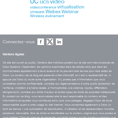
UC
ucs
video
virtualisation
videoconference
Webex
Webinar
vmware
Wireless
événement
Connectez-vous
Mentions légales
Ce site est ouvert au public. Certains des individus postant sur ce site sont des employés de
Cisco Systems. Cependant, les opinions exprimées dans les articles ainsi que dans les
commentaires appartiennent a leurs auteurs et ne peuvent etre tenues pour etre celles de
Cisco. Le contenu de ce blog est présenté a titre informatif, et n’est ni représentatif de, ni
appuyé par Cisco ou toute autre organisation. N’y postez pas d’information que vous
considérez comme confidentielle, contraire aux réglementations d’ordre public (protection de
l’enfance, incitation a la haine raciale, a l’homophobie, a la violence, injures, diffamation,
dénigrement), contraire aux droits d’auteur et autres types de droits de propriété intellectuelle.
En postant sur ce blog, vous reconnaissez etre le seul responsable du contenu et des
informations auxquelles vous contribuez et/ou que vous partagez, dégagez Cisco de toute
responsabilité quant a votre usage du site internet. Vous consentez également a Cisco un
droit de licence / une autorisation de reproduction, d’utilisation et de représentation mondial,
perpétuel, irrévocable, libre de droits et transférable sur le contenu original que vous postez et
vous mettrez Cisco en mesure de respecter vos droits moraux sur les contenus originaux que