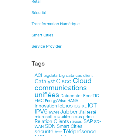
Retail
Sécurité
Transformation Numérique
Smart Cities
Service Provider
Tags
ACI
bigdata
big data
cas client
Cloud
Cisco
Catalyst
communications
unifiées
Datacenter
Eco-TIC
EMC
HANA
EnergyWise
IOT
Innovation
IoE
IOS
IOS-XE
IPV6
Jabber
J’ai testé
IWAN
microsoft
mobilite
nexus
prime
Relation Clients
SAP
réseau
SD-
SDN
Smart Cities
WAN
Téléprésence
sécurité
test