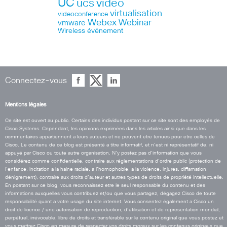
UC
ucs
video
virtualisation
videoconference
Webex
Webinar
vmware
Wireless
événement
Connectez-vous
Mentions légales
Ce site est ouvert au public. Certains des individus postant sur ce site sont des employés de
Cisco Systems. Cependant, les opinions exprimées dans les articles ainsi que dans les
commentaires appartiennent a leurs auteurs et ne peuvent etre tenues pour etre celles de
Cisco. Le contenu de ce blog est présenté a titre informatif, et n’est ni représentatif de, ni
appuyé par Cisco ou toute autre organisation. N’y postez pas d’information que vous
considérez comme confidentielle, contraire aux réglementations d’ordre public (protection de
l’enfance, incitation a la haine raciale, a l’homophobie, a la violence, injures, diffamation,
dénigrement), contraire aux droits d’auteur et autres types de droits de propriété intellectuelle.
En postant sur ce blog, vous reconnaissez etre le seul responsable du contenu et des
informations auxquelles vous contribuez et/ou que vous partagez, dégagez Cisco de toute
responsabilité quant a votre usage du site internet. Vous consentez également a Cisco un
droit de licence / une autorisation de reproduction, d’utilisation et de représentation mondial,
perpétuel, irrévocable, libre de droits et transférable sur le contenu original que vous postez et
vous mettrez Cisco en mesure de respecter vos droits moraux sur les contenus originaux que