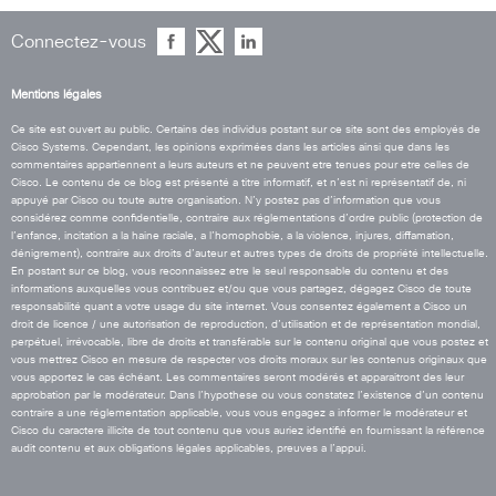
Connectez-vous
Mentions légales
Ce site est ouvert au public. Certains des individus postant sur ce site sont des employés de
Cisco Systems. Cependant, les opinions exprimées dans les articles ainsi que dans les
commentaires appartiennent a leurs auteurs et ne peuvent etre tenues pour etre celles de
Cisco. Le contenu de ce blog est présenté a titre informatif, et n’est ni représentatif de, ni
appuyé par Cisco ou toute autre organisation. N’y postez pas d’information que vous
considérez comme confidentielle, contraire aux réglementations d’ordre public (protection de
l’enfance, incitation a la haine raciale, a l’homophobie, a la violence, injures, diffamation,
dénigrement), contraire aux droits d’auteur et autres types de droits de propriété intellectuelle.
En postant sur ce blog, vous reconnaissez etre le seul responsable du contenu et des
informations auxquelles vous contribuez et/ou que vous partagez, dégagez Cisco de toute
responsabilité quant a votre usage du site internet. Vous consentez également a Cisco un
droit de licence / une autorisation de reproduction, d’utilisation et de représentation mondial,
perpétuel, irrévocable, libre de droits et transférable sur le contenu original que vous postez et
vous mettrez Cisco en mesure de respecter vos droits moraux sur les contenus originaux que
vous apportez le cas échéant. Les commentaires seront modérés et apparaitront des leur
approbation par le modérateur. Dans l’hypothese ou vous constatez l’existence d’un contenu
contraire a une réglementation applicable, vous vous engagez a informer le modérateur et
Cisco du caractere illicite de tout contenu que vous auriez identifié en fournissant la référence
audit contenu et aux obligations légales applicables, preuves a l’appui.