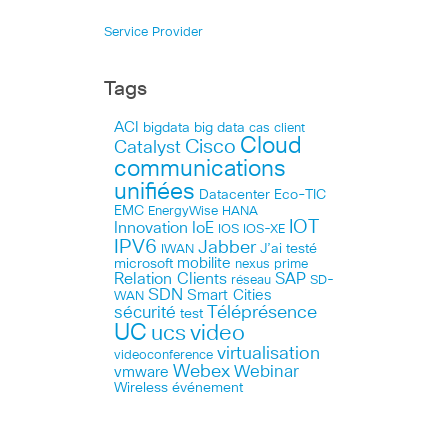
Service Provider
Tags
ACI
bigdata
big data
cas client
Cloud
Cisco
Catalyst
communications
unifiées
Datacenter
Eco-TIC
EMC
HANA
EnergyWise
IOT
Innovation
IoE
IOS
IOS-XE
IPV6
Jabber
J’ai testé
IWAN
microsoft
mobilite
nexus
prime
Relation Clients
SAP
réseau
SD-
SDN
Smart Cities
WAN
Téléprésence
sécurité
test
UC
ucs
video
virtualisation
videoconference
Webex
Webinar
vmware
Wireless
événement