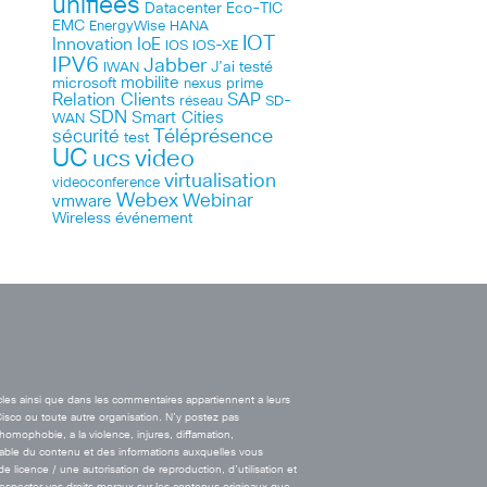
unifiées
Datacenter
Eco-TIC
EMC
HANA
EnergyWise
IOT
Innovation
IoE
IOS
IOS-XE
IPV6
Jabber
J’ai testé
IWAN
microsoft
mobilite
nexus
prime
Relation Clients
SAP
réseau
SD-
SDN
Smart Cities
WAN
Téléprésence
sécurité
test
UC
ucs
video
virtualisation
videoconference
Webex
Webinar
vmware
Wireless
événement
cles ainsi que dans les commentaires appartiennent a leurs
Cisco ou toute autre organisation. N’y postez pas
’homophobie, a la violence, injures, diffamation,
onsable du contenu et des informations auxquelles vous
licence / une autorisation de reproduction, d’utilisation et