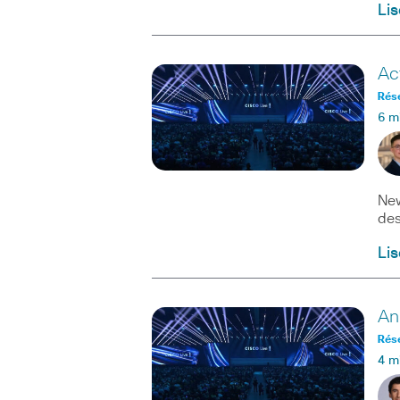
Lis
Ac
Rés
6 m
New
des
Lis
An
Rés
4 m