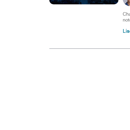
Cha
not
Lis