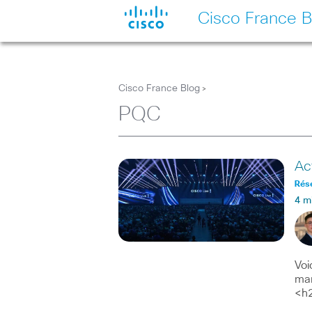
Cisco France B
Cisco France Blog
>
PQC
Ac
Rés
4 m
Voi
man
<h