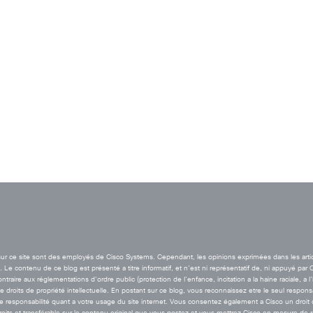
t sur ce site sont des employés de Cisco Systems. Cependant, les opinions exprimées dans les arti
Le contenu de ce blog est présenté a titre informatif, et n’est ni représentatif de, ni appuyé par 
aire aux réglementations d’ordre public (protection de l’enfance, incitation a la haine raciale, a l
de droits de propriété intellectuelle. En postant sur ce blog, vous reconnaissez etre le seul resp
esponsabilité quant a votre usage du site internet. Vous consentez également a Cisco un droit de 