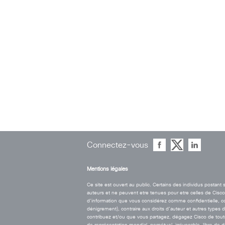
Connectez-vous
Mentions légales
Ce site est ouvert au public. Certains des individus postan
auteurs et ne peuvent etre tenues pour etre celles de Cisco. 
d’information que vous considérez comme confidentielle, contr
dénigrement), contraire aux droits d’auteur et autres types 
contribuez et/ou que vous partagez, dégagez Cisco de toute r