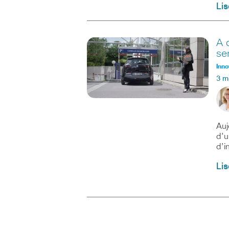
Lis
A 
se
Inno
3 m
Auj
d’u
d’i
Lis