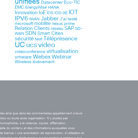
unifiées
Datacenter
Eco-TIC
EMC
HANA
EnergyWise
IOT
Innovation
IoE
IOS
IOS-XE
IPV6
Jabber
J’ai testé
IWAN
microsoft
mobilite
nexus
prime
Relation Clients
SAP
réseau
SD-
SDN
Smart Cities
WAN
Téléprésence
sécurité
test
UC
ucs
video
virtualisation
videoconference
Webex
Webinar
vmware
Wireless
événement
cles ainsi que dans les commentaires appartiennent a leurs
Cisco ou toute autre organisation. N’y postez pas
’homophobie, a la violence, injures, diffamation,
onsable du contenu et des informations auxquelles vous
licence / une autorisation de reproduction, d’utilisation et