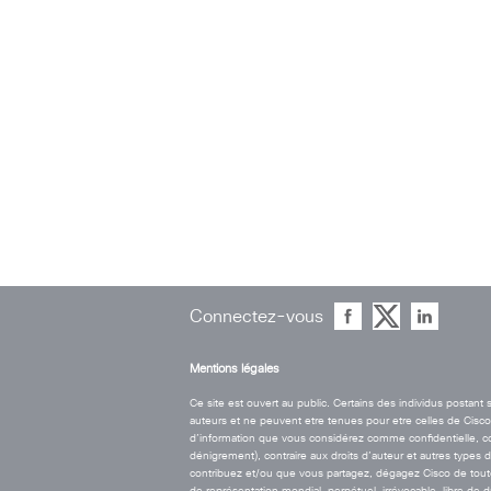
Connectez-vous
Mentions légales
Ce site est ouvert au public. Certains des individus postan
auteurs et ne peuvent etre tenues pour etre celles de Cisco. 
d’information que vous considérez comme confidentielle, contr
dénigrement), contraire aux droits d’auteur et autres types 
contribuez et/ou que vous partagez, dégagez Cisco de toute r