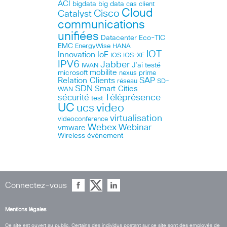
ACI
bigdata
big data
cas client
Cloud
Cisco
Catalyst
communications
unifiées
Datacenter
Eco-TIC
EMC
HANA
EnergyWise
IOT
Innovation
IoE
IOS
IOS-XE
IPV6
Jabber
J’ai testé
IWAN
microsoft
mobilite
nexus
prime
Relation Clients
SAP
réseau
SD-
SDN
Smart Cities
WAN
Téléprésence
sécurité
test
UC
ucs
video
virtualisation
videoconference
Webex
Webinar
vmware
Wireless
événement
Connectez-vous
Mentions légales
Ce site est ouvert au public. Certains des individus postant sur ce site sont des employés de