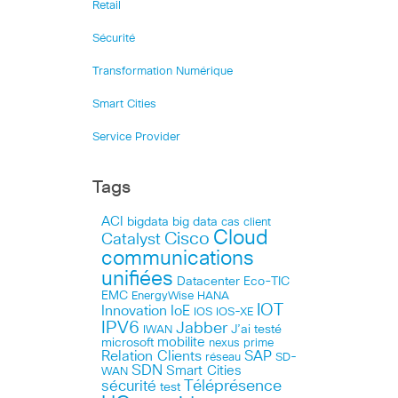
Retail
Sécurité
Transformation Numérique
Smart Cities
Service Provider
Tags
ACI
bigdata
big data
cas client
Cloud
Cisco
Catalyst
communications
unifiées
Datacenter
Eco-TIC
EMC
HANA
EnergyWise
IOT
Innovation
IoE
IOS
IOS-XE
IPV6
Jabber
J’ai testé
IWAN
microsoft
mobilite
nexus
prime
Relation Clients
SAP
réseau
SD-
SDN
Smart Cities
WAN
Téléprésence
sécurité
test