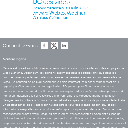
UC
ucs
video
virtualisation
videoconference
Webex
Webinar
vmware
Wireless
événement
Connectez-vous
Mentions légales
Ce site est ouvert au public. Certains des individus postant sur ce site sont des employés de
Cisco Systems. Cependant, les opinions exprimées dans les articles ainsi que dans les
commentaires appartiennent a leurs auteurs et ne peuvent etre tenues pour etre celles de
Cisco. Le contenu de ce blog est présenté a titre informatif, et n’est ni représentatif de, ni
appuyé par Cisco ou toute autre organisation. N’y postez pas d’information que vous
considérez comme confidentielle, contraire aux réglementations d’ordre public (protection de
l’enfance, incitation a la haine raciale, a l’homophobie, a la violence, injures, diffamation,
dénigrement), contraire aux droits d’auteur et autres types de droits de propriété intellectuelle.
En postant sur ce blog, vous reconnaissez etre le seul responsable du contenu et des
informations auxquelles vous contribuez et/ou que vous partagez, dégagez Cisco de toute
responsabilité quant a votre usage du site internet. Vous consentez également a Cisco un
droit de licence / une autorisation de reproduction, d’utilisation et de représentation mondial,
perpétuel, irrévocable, libre de droits et transférable sur le contenu original que vous postez et
vous mettrez Cisco en mesure de respecter vos droits moraux sur les contenus originaux que