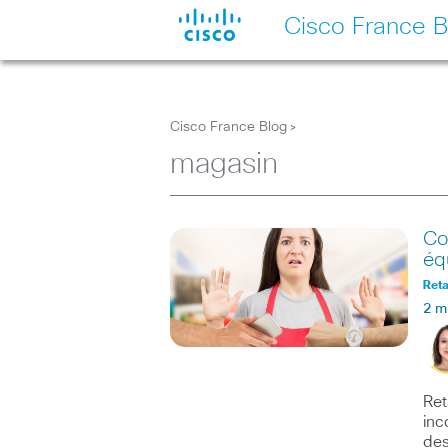
Cisco France B
Cisco France Blog
>
magasin
Co
éq
Reta
2 m
Ret
inc
des