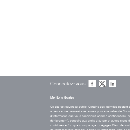
Connectez-vous
Mentions légales
Ce site est ouvert au public. Certains des individus postan
auteurs et ne peuvent etre tenues pour etre celles de Cisco. 
d’information que vous considérez comme confidentielle, contr
dénigrement), contraire aux droits d’auteur et autres types 
contribuez et/ou que vous partagez, dégagez Cisco de toute r