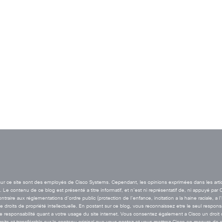
t sur ce site sont des employés de Cisco Systems. Cependant, les opinions exprimées dans les arti
Le contenu de ce blog est présenté a titre informatif, et n’est ni représentatif de, ni appuyé par 
aire aux réglementations d’ordre public (protection de l’enfance, incitation a la haine raciale, a l
de droits de propriété intellectuelle. En postant sur ce blog, vous reconnaissez etre le seul resp
esponsabilité quant a votre usage du site internet. Vous consentez également a Cisco un droit de 