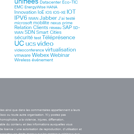
unifiées
Datacenter
Eco-TIC
EMC
HANA
EnergyWise
IOT
Innovation
IoE
IOS
IOS-XE
IPV6
Jabber
J’ai testé
IWAN
microsoft
mobilite
nexus
prime
Relation Clients
SAP
réseau
SD-
SDN
Smart Cities
WAN
Téléprésence
sécurité
test
UC
ucs
video
virtualisation
videoconference
Webex
Webinar
vmware
Wireless
événement
cles ainsi que dans les commentaires appartiennent a leurs
Cisco ou toute autre organisation. N’y postez pas
’homophobie, a la violence, injures, diffamation,
onsable du contenu et des informations auxquelles vous
licence / une autorisation de reproduction, d’utilisation et