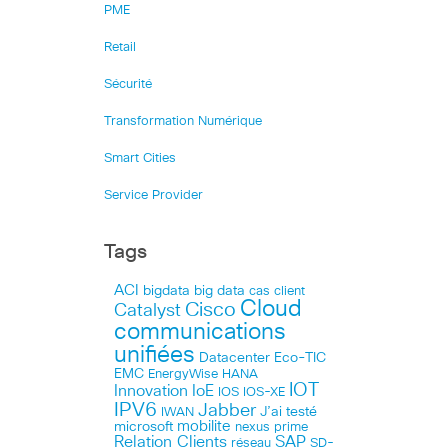
PME
Retail
Sécurité
Transformation Numérique
Smart Cities
Service Provider
Tags
ACI
bigdata
big data
cas client
Cloud
Cisco
Catalyst
communications
unifiées
Datacenter
Eco-TIC
EMC
HANA
EnergyWise
IOT
Innovation
IoE
IOS
IOS-XE
IPV6
Jabber
J’ai testé
IWAN
microsoft
mobilite
nexus
prime
Relation Clients
SAP
réseau
SD-