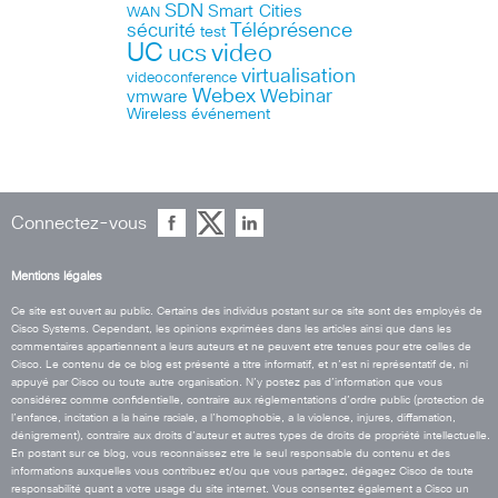
SDN
Smart Cities
WAN
Téléprésence
sécurité
test
UC
ucs
video
virtualisation
videoconference
Webex
Webinar
vmware
Wireless
événement
Connectez-vous
Mentions légales
Ce site est ouvert au public. Certains des individus postant sur ce site sont des employés de
Cisco Systems. Cependant, les opinions exprimées dans les articles ainsi que dans les
commentaires appartiennent a leurs auteurs et ne peuvent etre tenues pour etre celles de
Cisco. Le contenu de ce blog est présenté a titre informatif, et n’est ni représentatif de, ni
appuyé par Cisco ou toute autre organisation. N’y postez pas d’information que vous
considérez comme confidentielle, contraire aux réglementations d’ordre public (protection de
l’enfance, incitation a la haine raciale, a l’homophobie, a la violence, injures, diffamation,
dénigrement), contraire aux droits d’auteur et autres types de droits de propriété intellectuelle.
En postant sur ce blog, vous reconnaissez etre le seul responsable du contenu et des
informations auxquelles vous contribuez et/ou que vous partagez, dégagez Cisco de toute
responsabilité quant a votre usage du site internet. Vous consentez également a Cisco un