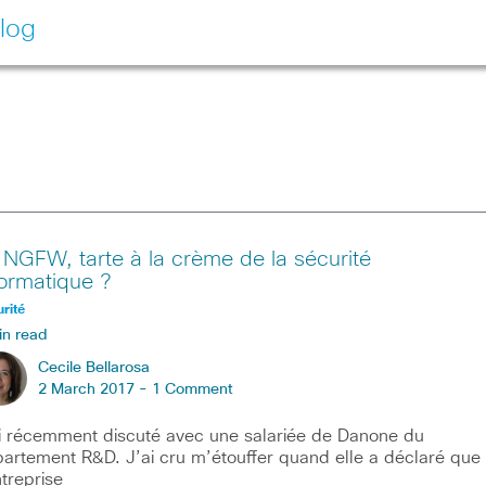
log
 NGFW, tarte à la crème de la sécurité
formatique ?
rité
in read
Cecile Bellarosa
2 March 2017 -
1 Comment
i récemment discuté avec une salariée de Danone du
artement R&D. J’ai cru m’étouffer quand elle a déclaré que
ntreprise