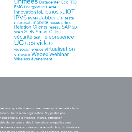
unifiées
Datacenter
Eco-TIC
EMC
HANA
EnergyWise
IOT
Innovation
IoE
IOS
IOS-XE
IPV6
Jabber
J’ai testé
IWAN
microsoft
mobilite
nexus
prime
Relation Clients
SAP
réseau
SD-
SDN
Smart Cities
WAN
Téléprésence
sécurité
test
UC
ucs
video
virtualisation
videoconference
Webex
Webinar
vmware
Wireless
événement
cles ainsi que dans les commentaires appartiennent a leurs
Cisco ou toute autre organisation. N’y postez pas
’homophobie, a la violence, injures, diffamation,
onsable du contenu et des informations auxquelles vous
licence / une autorisation de reproduction, d’utilisation et