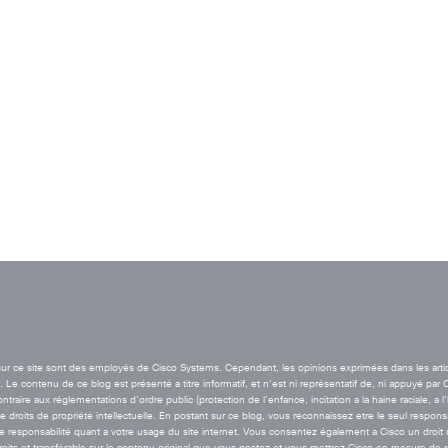
t sur ce site sont des employés de Cisco Systems. Cependant, les opinions exprimées dans les arti
Le contenu de ce blog est présenté a titre informatif, et n’est ni représentatif de, ni appuyé par 
aire aux réglementations d’ordre public (protection de l’enfance, incitation a la haine raciale, a l
de droits de propriété intellectuelle. En postant sur ce blog, vous reconnaissez etre le seul resp
esponsabilité quant a votre usage du site internet. Vous consentez également a Cisco un droit de 