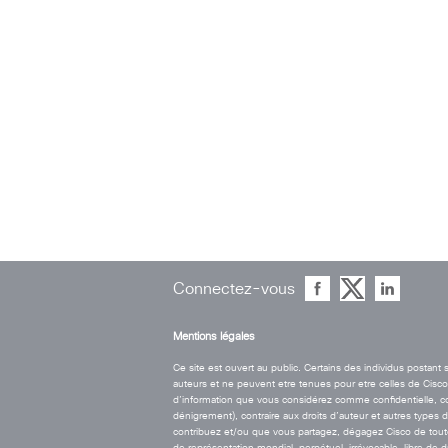
Connectez-vous
Mentions légales
Ce site est ouvert au public. Certains des individus postan
auteurs et ne peuvent etre tenues pour etre celles de Cisco. 
d’information que vous considérez comme confidentielle, contr
dénigrement), contraire aux droits d’auteur et autres types 
contribuez et/ou que vous partagez, dégagez Cisco de toute r