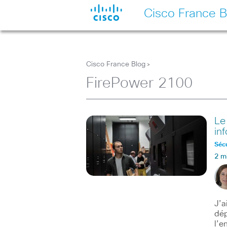
Cisco France B
Cisco France Blog
>
FirePower 2100
Le
in
Sécu
2 m
J’a
dép
l’e