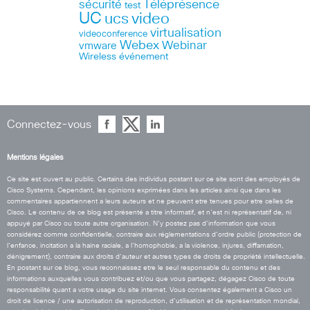
Téléprésence
sécurité
test
UC
ucs
video
virtualisation
videoconference
Webex
Webinar
vmware
Wireless
événement
Connectez-vous
Mentions légales
Ce site est ouvert au public. Certains des individus postant sur ce site sont des employés de
Cisco Systems. Cependant, les opinions exprimées dans les articles ainsi que dans les
commentaires appartiennent a leurs auteurs et ne peuvent etre tenues pour etre celles de
Cisco. Le contenu de ce blog est présenté a titre informatif, et n’est ni représentatif de, ni
appuyé par Cisco ou toute autre organisation. N’y postez pas d’information que vous
considérez comme confidentielle, contraire aux réglementations d’ordre public (protection de
l’enfance, incitation a la haine raciale, a l’homophobie, a la violence, injures, diffamation,
dénigrement), contraire aux droits d’auteur et autres types de droits de propriété intellectuelle.
En postant sur ce blog, vous reconnaissez etre le seul responsable du contenu et des
informations auxquelles vous contribuez et/ou que vous partagez, dégagez Cisco de toute
responsabilité quant a votre usage du site internet. Vous consentez également a Cisco un
droit de licence / une autorisation de reproduction, d’utilisation et de représentation mondial,