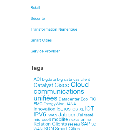
Retail
Sécurité
Transformation Numérique
Smart Cities
Service Provider
Tags
ACI
bigdata
big data
cas client
Cloud
Cisco
Catalyst
communications
unifiées
Datacenter
Eco-TIC
EMC
HANA
EnergyWise
IOT
Innovation
IoE
IOS
IOS-XE
IPV6
Jabber
J’ai testé
IWAN
microsoft
mobilite
nexus
prime
Relation Clients
SAP
réseau
SD-
SDN
Smart Cities
WAN