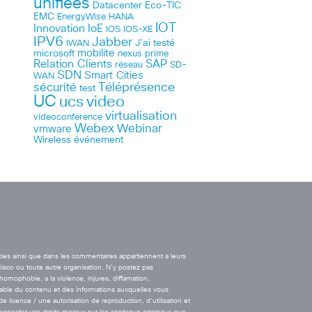
unifiées
Datacenter
Eco-TIC
EMC
HANA
EnergyWise
IOT
Innovation
IoE
IOS
IOS-XE
IPV6
Jabber
J’ai testé
IWAN
microsoft
mobilite
nexus
prime
Relation Clients
SAP
réseau
SD-
SDN
Smart Cities
WAN
Téléprésence
sécurité
test
UC
ucs
video
virtualisation
videoconference
Webex
Webinar
vmware
Wireless
événement
cles ainsi que dans les commentaires appartiennent a leurs
Cisco ou toute autre organisation. N’y postez pas
’homophobie, a la violence, injures, diffamation,
onsable du contenu et des informations auxquelles vous
licence / une autorisation de reproduction, d’utilisation et