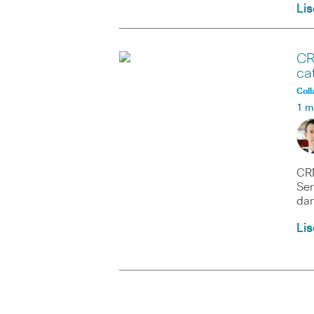
Lis
CR
ca
Coll
1 m
CRM
Ser
da
Lis