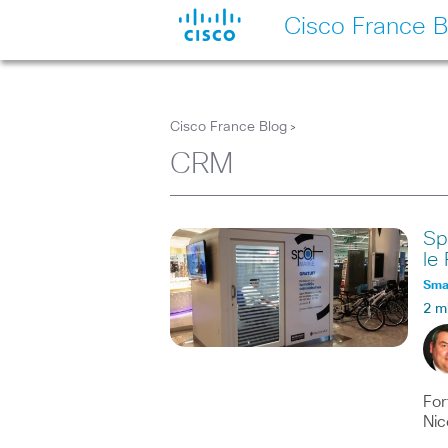
Cisco France B
Cisco France Blog
>
CRM
Sp
le
Smar
2 m
For
Nic