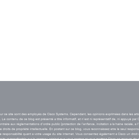
t sur ce site sont des employés de Cisco Systems. Cependant, les opinions exprimées dans les arti
Le contenu de ce blog est présenté a titre informatif, et n’est ni représentatif de, ni appuyé par 
aire aux réglementations d’ordre public (protection de l’enfance, incitation a la haine raciale, a l
de droits de propriété intellectuelle. En postant sur ce blog, vous reconnaissez etre le seul resp
esponsabilité quant a votre usage du site internet. Vous consentez également a Cisco un droit de 