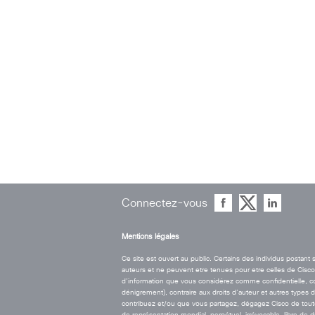
Connectez-vous
Mentions légales
Ce site est ouvert au public. Certains des individus postan
auteurs et ne peuvent etre tenues pour etre celles de Cisco. 
d’information que vous considérez comme confidentielle, contr
dénigrement), contraire aux droits d’auteur et autres types 
contribuez et/ou que vous partagez, dégagez Cisco de toute r