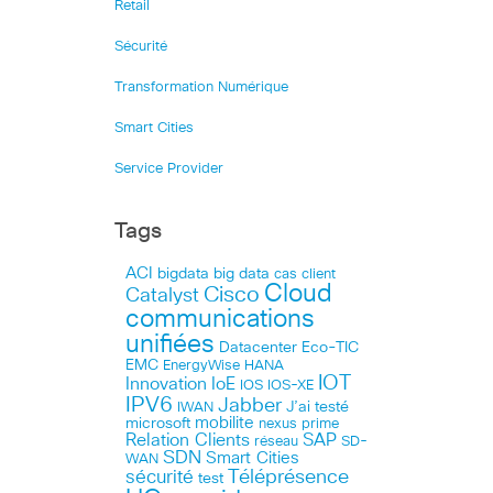
Retail
Sécurité
Transformation Numérique
Smart Cities
Service Provider
Tags
ACI
bigdata
big data
cas client
Cloud
Cisco
Catalyst
communications
unifiées
Datacenter
Eco-TIC
EMC
HANA
EnergyWise
IOT
Innovation
IoE
IOS
IOS-XE
IPV6
Jabber
J’ai testé
IWAN
microsoft
mobilite
nexus
prime
Relation Clients
SAP
réseau
SD-
SDN
Smart Cities
WAN
Téléprésence
sécurité
test