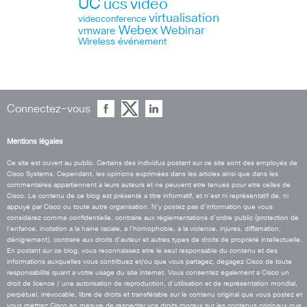
UC
ucs
video
virtualisation
videoconference
Webex
Webinar
vmware
Wireless
événement
Connectez-vous
Mentions légales
Ce site est ouvert au public. Certains des individus postant sur ce site sont des employés de
Cisco Systems. Cependant, les opinions exprimées dans les articles ainsi que dans les
commentaires appartiennent a leurs auteurs et ne peuvent etre tenues pour etre celles de
Cisco. Le contenu de ce blog est présenté a titre informatif, et n’est ni représentatif de, ni
appuyé par Cisco ou toute autre organisation. N’y postez pas d’information que vous
considérez comme confidentielle, contraire aux réglementations d’ordre public (protection de
l’enfance, incitation a la haine raciale, a l’homophobie, a la violence, injures, diffamation,
dénigrement), contraire aux droits d’auteur et autres types de droits de propriété intellectuelle.
En postant sur ce blog, vous reconnaissez etre le seul responsable du contenu et des
informations auxquelles vous contribuez et/ou que vous partagez, dégagez Cisco de toute
responsabilité quant a votre usage du site internet. Vous consentez également a Cisco un
droit de licence / une autorisation de reproduction, d’utilisation et de représentation mondial,
perpétuel, irrévocable, libre de droits et transférable sur le contenu original que vous postez et
vous mettrez Cisco en mesure de respecter vos droits moraux sur les contenus originaux que