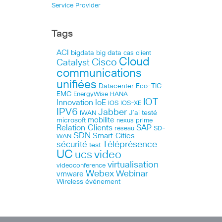
Service Provider
Tags
ACI
bigdata
big data
cas client
Cloud
Cisco
Catalyst
communications
unifiées
Datacenter
Eco-TIC
EMC
HANA
EnergyWise
IOT
Innovation
IoE
IOS
IOS-XE
IPV6
Jabber
J’ai testé
IWAN
microsoft
mobilite
nexus
prime
Relation Clients
SAP
réseau
SD-
SDN
Smart Cities
WAN
Téléprésence
sécurité
test
UC
ucs
video
virtualisation
videoconference
Webex
Webinar
vmware
Wireless
événement