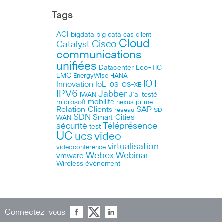
Tags
ACI
bigdata
big data
cas client
Cloud
Cisco
Catalyst
communications
unifiées
Datacenter
Eco-TIC
EMC
HANA
EnergyWise
IOT
Innovation
IoE
IOS
IOS-XE
IPV6
Jabber
J’ai testé
IWAN
microsoft
mobilite
nexus
prime
Relation Clients
SAP
réseau
SD-
SDN
Smart Cities
WAN
Téléprésence
sécurité
test
UC
ucs
video
virtualisation
videoconference
Webex
Webinar
vmware
Wireless
événement
Connectez-vous