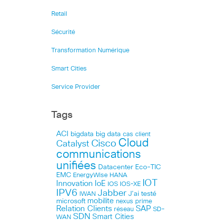
Retail
Sécurité
Transformation Numérique
Smart Cities
Service Provider
Tags
ACI
bigdata
big data
cas client
Cloud
Cisco
Catalyst
communications
unifiées
Datacenter
Eco-TIC
EMC
HANA
EnergyWise
IOT
Innovation
IoE
IOS
IOS-XE
IPV6
Jabber
J’ai testé
IWAN
microsoft
mobilite
nexus
prime
Relation Clients
SAP
réseau
SD-
SDN
Smart Cities
WAN