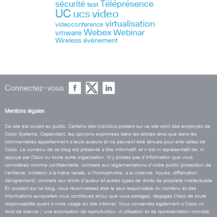
Téléprésence
sécurité
test
UC
ucs
video
virtualisation
videoconference
Webex
Webinar
vmware
Wireless
événement
Connectez-vous
Mentions légales
Ce site est ouvert au public. Certains des individus postant sur ce site sont des employés de
Cisco Systems. Cependant, les opinions exprimées dans les articles ainsi que dans les
commentaires appartiennent a leurs auteurs et ne peuvent etre tenues pour etre celles de
Cisco. Le contenu de ce blog est présenté a titre informatif, et n’est ni représentatif de, ni
appuyé par Cisco ou toute autre organisation. N’y postez pas d’information que vous
considérez comme confidentielle, contraire aux réglementations d’ordre public (protection de
l’enfance, incitation a la haine raciale, a l’homophobie, a la violence, injures, diffamation,
dénigrement), contraire aux droits d’auteur et autres types de droits de propriété intellectuelle.
En postant sur ce blog, vous reconnaissez etre le seul responsable du contenu et des
informations auxquelles vous contribuez et/ou que vous partagez, dégagez Cisco de toute
responsabilité quant a votre usage du site internet. Vous consentez également a Cisco un
droit de licence / une autorisation de reproduction, d’utilisation et de représentation mondial,