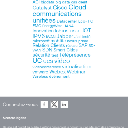
ACI
bigdata
big data
cas client
Cloud
Cisco
Catalyst
communications
unifiées
Datacenter
Eco-TIC
EMC
HANA
EnergyWise
IOT
Innovation
IoE
IOS
IOS-XE
IPV6
Jabber
J’ai testé
IWAN
microsoft
mobilite
nexus
prime
Relation Clients
SAP
réseau
SD-
SDN
Smart Cities
WAN
Téléprésence
sécurité
test
UC
ucs
video
virtualisation
videoconference
Webex
Webinar
vmware
Wireless
événement
Connectez-vous
Mentions légales
Ce site est ouvert au public. Certains des individus postant sur ce site sont des employés de