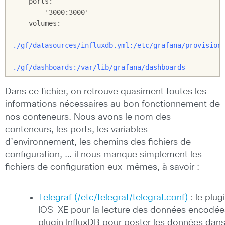
    ports:

      - '3000:3000'

      - 
./gf/datasources/influxdb.yml:/etc/grafana/provisioni
      - 
./gf/dashboards:/var/lib/grafana/dashboards
Dans ce fichier, on retrouve quasiment toutes les
informations nécessaires au bon fonctionnement de
nos conteneurs. Nous avons le nom des
conteneurs, les ports, les variables
d’environnement, les chemins des fichiers de
configuration, … il nous manque simplement les
fichiers de configuration eux-mêmes, à savoir :
Telegraf (/etc/telegraf/telegraf.conf)
: le plug
IOS-XE pour la lecture des données encodées
plugin InfluxDB pour poster les données dans