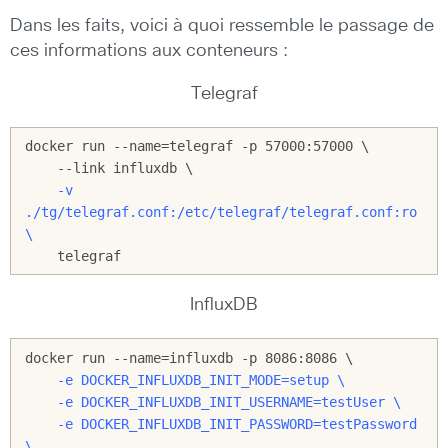
Dans les faits, voici à quoi ressemble le passage de
ces informations aux conteneurs :
Telegraf
docker run --name=telegraf -p 57000:57000 \

    -v 
./tg/telegraf.conf:/etc/telegraf/telegraf.conf:ro 
    telegraf
InfluxDB
    -e DOCKER_INFLUXDB_INIT_MODE=setup \

    -e DOCKER_INFLUXDB_INIT_USERNAME=testUser \

    -e DOCKER_INFLUXDB_INIT_PASSWORD=testPassword 
\
