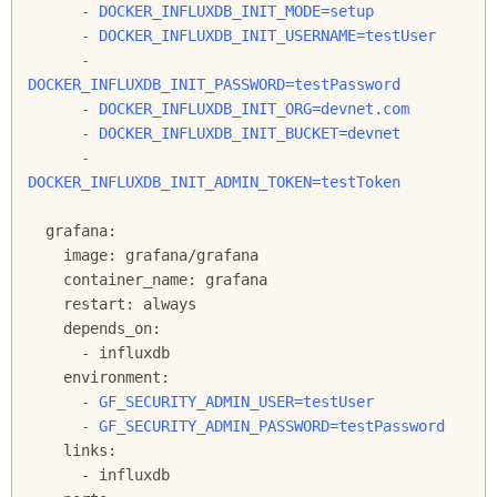
      - DOCKER_INFLUXDB_INIT_MODE=setup

      - DOCKER_INFLUXDB_INIT_USERNAME=testUser

      - 
DOCKER_INFLUXDB_INIT_PASSWORD=testPassword

      - DOCKER_INFLUXDB_INIT_ORG=devnet.com

      - DOCKER_INFLUXDB_INIT_BUCKET=devnet

      - 
DOCKER_INFLUXDB_INIT_ADMIN_TOKEN=testToken
  grafana:

    image: grafana/grafana

    container_name: grafana

    restart: always

    depends_on:

      - influxdb

      - GF_SECURITY_ADMIN_USER=testUser

      - GF_SECURITY_ADMIN_PASSWORD=testPassword
    links:

      - influxdb
