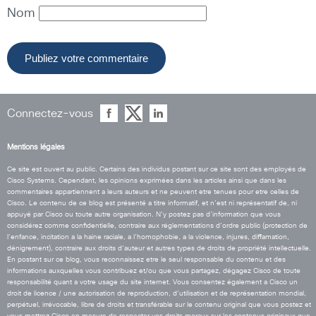
Nom
Connectez-vous
Mentions légales
Ce site est ouvert au public. Certains des individus postant sur ce site sont des employés de
Cisco Systems. Cependant, les opinions exprimées dans les articles ainsi que dans les
commentaires appartiennent a leurs auteurs et ne peuvent etre tenues pour etre celles de
Cisco. Le contenu de ce blog est présenté a titre informatif, et n’est ni représentatif de, ni
appuyé par Cisco ou toute autre organisation. N’y postez pas d’information que vous
considérez comme confidentielle, contraire aux réglementations d’ordre public (protection de
l’enfance, incitation a la haine raciale, a l’homophobie, a la violence, injures, diffamation,
dénigrement), contraire aux droits d’auteur et autres types de droits de propriété intellectuelle.
En postant sur ce blog, vous reconnaissez etre le seul responsable du contenu et des
informations auxquelles vous contribuez et/ou que vous partagez, dégagez Cisco de toute
responsabilité quant a votre usage du site internet. Vous consentez également a Cisco un
droit de licence / une autorisation de reproduction, d’utilisation et de représentation mondial,
perpétuel, irrévocable, libre de droits et transférable sur le contenu original que vous postez et
vous mettrez Cisco en mesure de respecter vos droits moraux sur les contenus originaux que