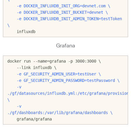
    -e DOCKER_INFLUXDB_INIT_ORG=devnet.com \

    -e DOCKER_INFLUXDB_INIT_BUCKET=devnet \

    -e DOCKER_INFLUXDB_INIT_ADMIN_TOKEN=testToken 
\
    influxdb
Grafana
docker run --name=grafana -p 3000:3000 \

    -e GF_SECURITY_ADMIN_USER=testUser \

    -e GF_SECURITY_ADMIN_PASSWORD=testPassword \

    -v 
./gf/datasources/influxdb.yml:/etc/grafana/provisioni
\

    -v 
./gf/dashboards:/var/lib/grafana/dashboards \
    grafana/grafana