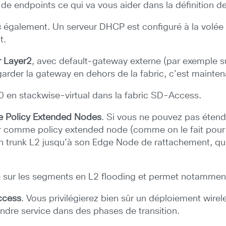
de endpoints ce qui va vous aider dans la définition d
c
également. Un serveur DHCP est configuré à la volée 
t.
r Layer2
, avec default-gateway externe (par exemple su
arder la gateway en dehors de la fabric, c’est mainten
 en stackwise-virtual dans la fabric SD-Access.
 Policy Extended Nodes
. Si vous ne pouvez pas étend
er comme policy extended node (comme on le fait pour 
n trunk L2 jusqu’à son Edge Node de rattachement, qui v
 sur les segments en L2 flooding et permet notamment 
ccess
. Vous privilégierez bien sûr un déploiement wir
dre service dans des phases de transition.