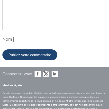
Nom
Connectez-vous
Mentions légales
Ce site est ouvert au public. Certains des individus postant sur ce site sont des employés de
Cisco Systems. Cependant, les opinions exprimées dans les articles ainsi que dans les
commentaires appartiennent a leurs auteurs et ne peuvent etre tenues pour etre celles de
Cisco. Le contenu de ce blog est présenté a titre informatif, et n’est ni représentatif de, ni
appuyé par Cisco ou toute autre organisation. N’y postez pas d’information que vous