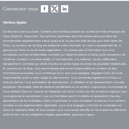
Connectez-vous
Mentions légales
Ce site est ouvert au public. Certains des individus postant sur ce site sont des employés de
Cisco Systems. Cependant, les opinions exprimées dans les articles ainsi que dans les
commentaires appartiennent a leurs auteurs et ne peuvent etre tenues pour etre celles de
Cisco. Le contenu de ce blog est présenté a titre informatif, et n’est ni représentatif de, ni
appuyé par Cisco ou toute autre organisation. N’y postez pas d’information que vous
considérez comme confidentielle, contraire aux réglementations d’ordre public (protection de
l’enfance, incitation a la haine raciale, a l’homophobie, a la violence, injures, diffamation,
dénigrement), contraire aux droits d’auteur et autres types de droits de propriété intellectuelle.
En postant sur ce blog, vous reconnaissez etre le seul responsable du contenu et des
informations auxquelles vous contribuez et/ou que vous partagez, dégagez Cisco de toute
responsabilité quant a votre usage du site internet. Vous consentez également a Cisco un
droit de licence / une autorisation de reproduction, d’utilisation et de représentation mondial,
perpétuel, irrévocable, libre de droits et transférable sur le contenu original que vous postez et
vous mettrez Cisco en mesure de respecter vos droits moraux sur les contenus originaux que
vous apportez le cas échéant. Les commentaires seront modérés et apparaitront des leur
approbation par le modérateur. Dans l’hypothese ou vous constatez l’existence d’un contenu
contraire a une réglementation applicable, vous vous engagez a informer le modérateur et
Cisco du caractere illicite de tout contenu que vous auriez identifié en fournissant la référence
audit contenu et aux obligations légales applicables, preuves a l’appui.