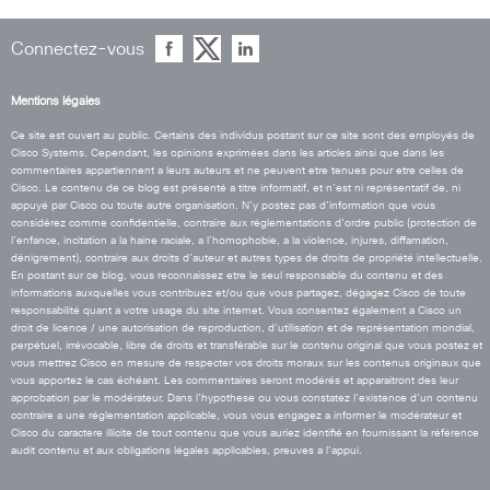
Connectez-vous
Mentions légales
Ce site est ouvert au public. Certains des individus postant sur ce site sont des employés de
Cisco Systems. Cependant, les opinions exprimées dans les articles ainsi que dans les
commentaires appartiennent a leurs auteurs et ne peuvent etre tenues pour etre celles de
Cisco. Le contenu de ce blog est présenté a titre informatif, et n’est ni représentatif de, ni
appuyé par Cisco ou toute autre organisation. N’y postez pas d’information que vous
considérez comme confidentielle, contraire aux réglementations d’ordre public (protection de
l’enfance, incitation a la haine raciale, a l’homophobie, a la violence, injures, diffamation,
dénigrement), contraire aux droits d’auteur et autres types de droits de propriété intellectuelle.
En postant sur ce blog, vous reconnaissez etre le seul responsable du contenu et des
informations auxquelles vous contribuez et/ou que vous partagez, dégagez Cisco de toute
responsabilité quant a votre usage du site internet. Vous consentez également a Cisco un
droit de licence / une autorisation de reproduction, d’utilisation et de représentation mondial,
perpétuel, irrévocable, libre de droits et transférable sur le contenu original que vous postez et
vous mettrez Cisco en mesure de respecter vos droits moraux sur les contenus originaux que
vous apportez le cas échéant. Les commentaires seront modérés et apparaitront des leur
approbation par le modérateur. Dans l’hypothese ou vous constatez l’existence d’un contenu
contraire a une réglementation applicable, vous vous engagez a informer le modérateur et
Cisco du caractere illicite de tout contenu que vous auriez identifié en fournissant la référence
audit contenu et aux obligations légales applicables, preuves a l’appui.