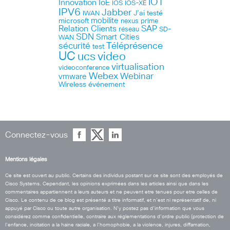
IOT
Innovation
IoE
IOS
IOS-XE
IPV6
Jabber
J’ai testé
IWAN
microsoft
mobilite
nexus
prime
Relation Clients
SAP
réseau
SD-
SDN
Smart Cities
WAN
Téléprésence
sécurité
test
UC
ucs
video
virtualisation
videoconference
Webex
Webinar
vmware
Wireless
événement
Connectez-vous
Mentions légales
Ce site est ouvert au public. Certains des individus postant sur ce site sont des employés de
Cisco Systems. Cependant, les opinions exprimées dans les articles ainsi que dans les
commentaires appartiennent a leurs auteurs et ne peuvent etre tenues pour etre celles de
Cisco. Le contenu de ce blog est présenté a titre informatif, et n’est ni représentatif de, ni
appuyé par Cisco ou toute autre organisation. N’y postez pas d’information que vous
considérez comme confidentielle, contraire aux réglementations d’ordre public (protection de
l’enfance, incitation a la haine raciale, a l’homophobie, a la violence, injures, diffamation,