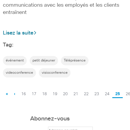
communications avec les employés et les clients
entraînent
Lisez la suite
Tag:
événement
petit déjeuner
Téléprésence
videoconference
visioconference
«
‹
16
17
18
19
20
21
22
23
24
25
2
Abonnez-vous