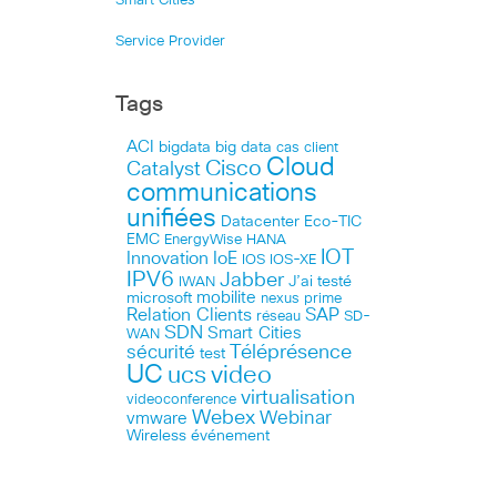
Smart Cities
Service Provider
Tags
ACI
bigdata
big data
cas client
Cloud
Cisco
Catalyst
communications
unifiées
Datacenter
Eco-TIC
EMC
HANA
EnergyWise
IOT
Innovation
IoE
IOS
IOS-XE
IPV6
Jabber
J’ai testé
IWAN
microsoft
mobilite
nexus
prime
Relation Clients
SAP
réseau
SD-
SDN
Smart Cities
WAN
Téléprésence
sécurité
test
UC
ucs
video
virtualisation
videoconference
Webex
Webinar
vmware
Wireless
événement