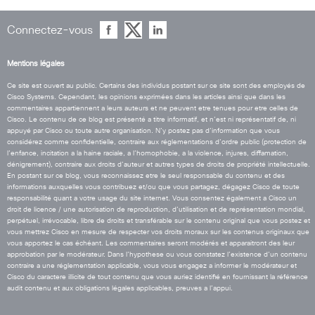
Connectez-vous
Mentions légales
Ce site est ouvert au public. Certains des individus postant sur ce site sont des employés de
Cisco Systems. Cependant, les opinions exprimées dans les articles ainsi que dans les
commentaires appartiennent a leurs auteurs et ne peuvent etre tenues pour etre celles de
Cisco. Le contenu de ce blog est présenté a titre informatif, et n’est ni représentatif de, ni
appuyé par Cisco ou toute autre organisation. N’y postez pas d’information que vous
considérez comme confidentielle, contraire aux réglementations d’ordre public (protection de
l’enfance, incitation a la haine raciale, a l’homophobie, a la violence, injures, diffamation,
dénigrement), contraire aux droits d’auteur et autres types de droits de propriété intellectuelle.
En postant sur ce blog, vous reconnaissez etre le seul responsable du contenu et des
informations auxquelles vous contribuez et/ou que vous partagez, dégagez Cisco de toute
responsabilité quant a votre usage du site internet. Vous consentez également a Cisco un
droit de licence / une autorisation de reproduction, d’utilisation et de représentation mondial,
perpétuel, irrévocable, libre de droits et transférable sur le contenu original que vous postez et
vous mettrez Cisco en mesure de respecter vos droits moraux sur les contenus originaux que
vous apportez le cas échéant. Les commentaires seront modérés et apparaitront des leur
approbation par le modérateur. Dans l’hypothese ou vous constatez l’existence d’un contenu
contraire a une réglementation applicable, vous vous engagez a informer le modérateur et
Cisco du caractere illicite de tout contenu que vous auriez identifié en fournissant la référence
audit contenu et aux obligations légales applicables, preuves a l’appui.