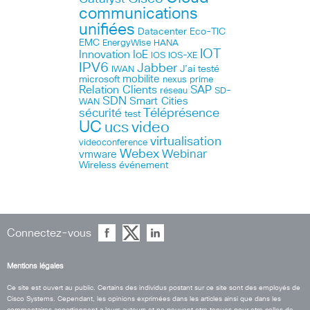
communications
unifiées
Datacenter
Eco-TIC
EMC
HANA
EnergyWise
IOT
Innovation
IoE
IOS
IOS-XE
IPV6
Jabber
J’ai testé
IWAN
microsoft
mobilite
nexus
prime
Relation Clients
SAP
réseau
SD-
SDN
Smart Cities
WAN
Téléprésence
sécurité
test
UC
ucs
video
virtualisation
videoconference
Webex
Webinar
vmware
Wireless
événement
Connectez-vous
Mentions légales
Ce site est ouvert au public. Certains des individus postant sur ce site sont des employés de
Cisco Systems. Cependant, les opinions exprimées dans les articles ainsi que dans les