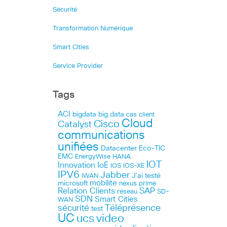
Sécurité
Transformation Numérique
Smart Cities
Service Provider
Tags
ACI
bigdata
big data
cas client
Cloud
Cisco
Catalyst
communications
unifiées
Datacenter
Eco-TIC
EMC
HANA
EnergyWise
IOT
Innovation
IoE
IOS
IOS-XE
IPV6
Jabber
J’ai testé
IWAN
microsoft
mobilite
nexus
prime
Relation Clients
SAP
réseau
SD-
SDN
Smart Cities
WAN
Téléprésence
sécurité
test
UC
ucs
video