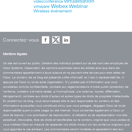
virtualisation
videoconference
Webex
Webinar
vmware
Wireless
événement
Connectez-vous
Mentions légales
Ce site est ouvert au public. Certains des individus postant sur ce site sont des employés de
Cisco Systems. Cependant, les opinions exprimées dans les articles ainsi que dans les
commentaires appartiennent a leurs auteurs et ne peuvent etre tenues pour etre celles de
Cisco. Le contenu de ce blog est présenté a titre informatif, et n’est ni représentatif de, ni
appuyé par Cisco ou toute autre organisation. N’y postez pas d’information que vous
considérez comme confidentielle, contraire aux réglementations d’ordre public (protection de
l’enfance, incitation a la haine raciale, a l’homophobie, a la violence, injures, diffamation,
dénigrement), contraire aux droits d’auteur et autres types de droits de propriété intellectuelle.
En postant sur ce blog, vous reconnaissez etre le seul responsable du contenu et des
informations auxquelles vous contribuez et/ou que vous partagez, dégagez Cisco de toute
responsabilité quant a votre usage du site internet. Vous consentez également a Cisco un
droit de licence / une autorisation de reproduction, d’utilisation et de représentation mondial,
perpétuel, irrévocable, libre de droits et transférable sur le contenu original que vous postez et
vous mettrez Cisco en mesure de respecter vos droits moraux sur les contenus originaux que
vous apportez le cas échéant. Les commentaires seront modérés et apparaitront des leur