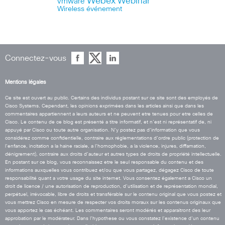
Webex
Webinar
vmware
Wireless
événement
Connectez-vous
Mentions légales
Ce site est ouvert au public. Certains des individus postant sur ce site sont des employés de
Cisco Systems. Cependant, les opinions exprimées dans les articles ainsi que dans les
commentaires appartiennent a leurs auteurs et ne peuvent etre tenues pour etre celles de
Cisco. Le contenu de ce blog est présenté a titre informatif, et n’est ni représentatif de, ni
appuyé par Cisco ou toute autre organisation. N’y postez pas d’information que vous
considérez comme confidentielle, contraire aux réglementations d’ordre public (protection de
l’enfance, incitation a la haine raciale, a l’homophobie, a la violence, injures, diffamation,
dénigrement), contraire aux droits d’auteur et autres types de droits de propriété intellectuelle.
En postant sur ce blog, vous reconnaissez etre le seul responsable du contenu et des
informations auxquelles vous contribuez et/ou que vous partagez, dégagez Cisco de toute
responsabilité quant a votre usage du site internet. Vous consentez également a Cisco un
droit de licence / une autorisation de reproduction, d’utilisation et de représentation mondial,
perpétuel, irrévocable, libre de droits et transférable sur le contenu original que vous postez et
vous mettrez Cisco en mesure de respecter vos droits moraux sur les contenus originaux que
vous apportez le cas échéant. Les commentaires seront modérés et apparaitront des leur
approbation par le modérateur. Dans l’hypothese ou vous constatez l’existence d’un contenu