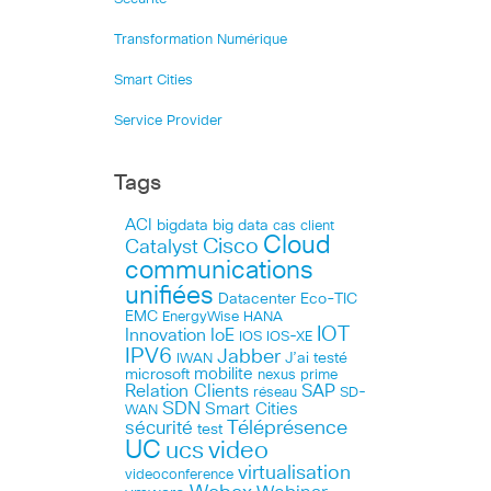
Transformation Numérique
Smart Cities
Service Provider
Tags
ACI
bigdata
big data
cas client
Cloud
Cisco
Catalyst
communications
unifiées
Datacenter
Eco-TIC
EMC
HANA
EnergyWise
IOT
Innovation
IoE
IOS
IOS-XE
IPV6
Jabber
J’ai testé
IWAN
microsoft
mobilite
nexus
prime
Relation Clients
SAP
réseau
SD-
SDN
Smart Cities
WAN
Téléprésence
sécurité
test
UC
ucs
video
virtualisation
videoconference