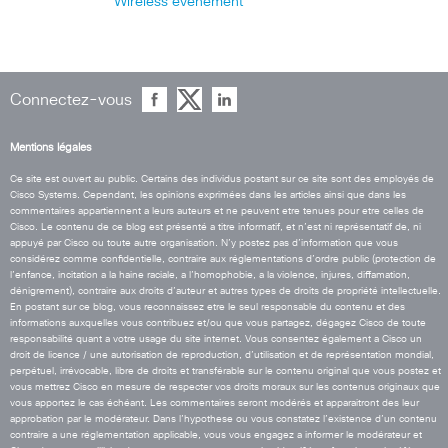
Wireless
événement
Connectez-vous
Mentions légales
Ce site est ouvert au public. Certains des individus postant sur ce site sont des employés de
Cisco Systems. Cependant, les opinions exprimées dans les articles ainsi que dans les
commentaires appartiennent a leurs auteurs et ne peuvent etre tenues pour etre celles de
Cisco. Le contenu de ce blog est présenté a titre informatif, et n’est ni représentatif de, ni
appuyé par Cisco ou toute autre organisation. N’y postez pas d’information que vous
considérez comme confidentielle, contraire aux réglementations d’ordre public (protection de
l’enfance, incitation a la haine raciale, a l’homophobie, a la violence, injures, diffamation,
dénigrement), contraire aux droits d’auteur et autres types de droits de propriété intellectuelle.
En postant sur ce blog, vous reconnaissez etre le seul responsable du contenu et des
informations auxquelles vous contribuez et/ou que vous partagez, dégagez Cisco de toute
responsabilité quant a votre usage du site internet. Vous consentez également a Cisco un
droit de licence / une autorisation de reproduction, d’utilisation et de représentation mondial,
perpétuel, irrévocable, libre de droits et transférable sur le contenu original que vous postez et
vous mettrez Cisco en mesure de respecter vos droits moraux sur les contenus originaux que
vous apportez le cas échéant. Les commentaires seront modérés et apparaitront des leur
approbation par le modérateur. Dans l’hypothese ou vous constatez l’existence d’un contenu
contraire a une réglementation applicable, vous vous engagez a informer le modérateur et