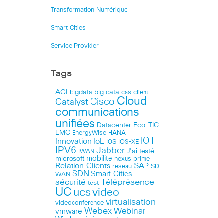
Transformation Numérique
Smart Cities
Service Provider
Tags
ACI
bigdata
big data
cas client
Cloud
Cisco
Catalyst
communications
unifiées
Datacenter
Eco-TIC
EMC
HANA
EnergyWise
IOT
Innovation
IoE
IOS
IOS-XE
IPV6
Jabber
J’ai testé
IWAN
microsoft
mobilite
nexus
prime
Relation Clients
SAP
réseau
SD-
SDN
Smart Cities
WAN
Téléprésence
sécurité
test
UC
ucs
video
virtualisation
videoconference
Webex
Webinar
vmware