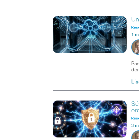
Un
Rés
1 m
Pas
dem
Lis
Sé
or
Rés
3 m