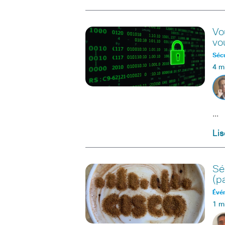
Vo
vou
Sécu
4 m
…
Lis
Sé
(p
Évé
1 m