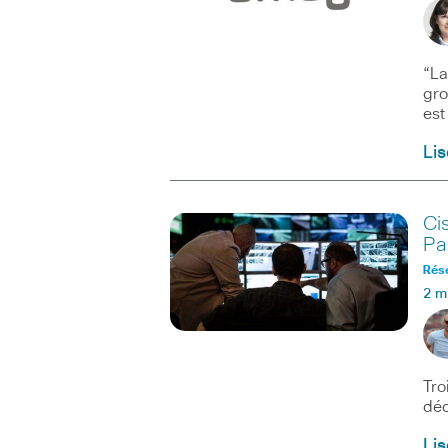
“La
gro
est
Lis
Ci
Pa
Rés
2 m
Tro
déc
Lis