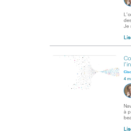
L’o
des
Je
Lis
Co
l’i
Cisc
4 m
Nav
à p
bea
Lis