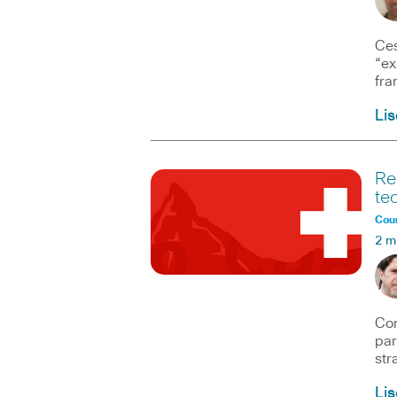
Ces
“ex
fra
Lis
Re
te
Coun
2 m
Com
par
str
Lis