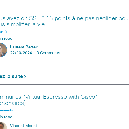
us avez dit SSE ? 13 points à ne pas négliger pou
s simplifier la vie
rité
in read
Laurent Bettex
22/10/2024 -
0 Comments
ez la suite
minaires “Virtual Espresso with Cisco”
artenaires)
nements
in read
Vincent Meoni