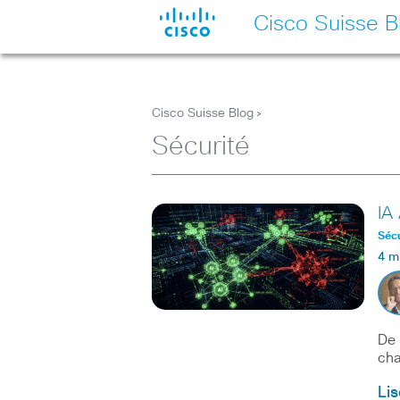
Cisco Suisse B
Cisco Suisse Blog
>
Sécurité
IA 
Sécu
4 m
De 
cha
Lis