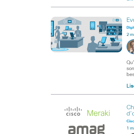
Ev
Digi
2 m
Qu’
son
bes
Lis
Ch
d’
Cisc
1 m