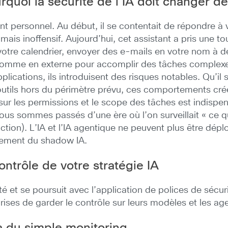
urquoi la sécurité de l’IA doit changer 
t personnel. Au début, il se contentait de répondre 
 mais inoffensif. Aujourd’hui, cet assistant a pris une 
otre calendrier, envoyer des e-mails en votre nom à des
comme en externe pour accomplir des tâches complexe
plications, i
ls introduisent des risques notables.
Qu’il 
’outils hors du périmètre prévu, ces comportements cr
 sur les permissions et le scope des tâches est indispe
nous sommes passés d’une ère où l’on surveillait « ce qui
l’action). L’IA et l’IA agentique ne peuvent plus être d
alement du shadow IA.
ontrôle de votre stratégie IA
ité et se poursuit avec l’application de polices de sécu
ises de garder le contrôle sur leurs modèles et les age