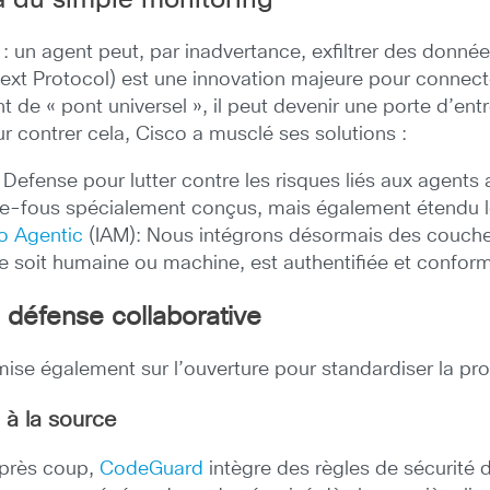
à du simple monitoring
ts : un agent peut, par inadvertance, exfiltrer des do
t Protocol) est une innovation majeure pour connecter 
ant de
« pont universel »
, il peut devenir une porte d’ent
r contrer cela, Cisco a musclé ses solutions :
efense pour lutter contre les risques liés aux agents a
e-fous spécialement conçus, mais également étendu le
o Agentic
(IAM): Nous intégrons désormais des couches
e soit humaine ou machine, est authentifiée et conforme
défense collaborative
 mise également sur l’ouverture pour standardiser la pr
 à la source
après coup,
CodeGuard
intègre des règles de sécurité 