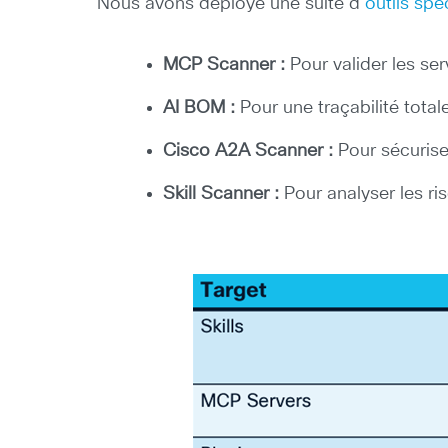
Nous avons déployé une suite d’
outils spé
MCP Scanner :
Pour valider les se
AI BOM :
Pour une traçabilité total
Cisco A2A Scanner :
Pour sécurise
Skill Scanner :
Pour analyser les ri