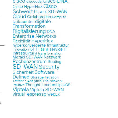
cisco
Cisco DNA
ciscocda
Cisco
Cisco HyperFlex
Schweiz
Cisco SD-WAN
Cloud
Collaboration
Compute
r
digitale
Datacenter
Transformation
Digitalisierung
DNA
Enterprise Networks
HyperFlex
Flexibilität
hyperkonvergente Infrastruktur
IT as a service
IT
IoT
Innovation
Infrastruktur
it transformation
Meraki SD-WAN
Netzwerk
Rechenzentrum
Routing
SD-WAN
Security
Sicherheit
Software
Defined
Storage
Tetration
Tetration Analytics
The Network
Thought Leadership
UCS
Intuitive
Viptela
Viptela SD-WAN
e
virtual-espresso
webEx
s