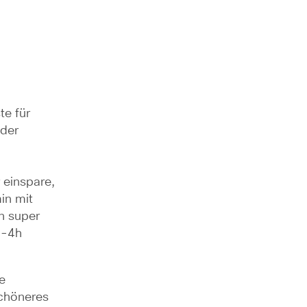
e für 
der 
einspare, 
n mit 
 super 
3-4h 
 
chöneres 