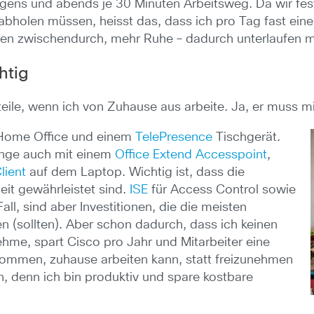
rgens und abends je 30 Minuten Arbeitsweg. Da wir fes
 abholen müssen, heisst das, dass ich pro Tag fast ein
sen zwischendurch, mehr Ruhe – dadurch unterlaufen mir
htig
teile, wenn ich von Zuhause aus arbeite. Ja, er muss m
 Home Office und einem
TelePresence
Tischgerät.
ginge auch mit einem
Office Extend Accesspoint
,
lient
auf dem Laptop. Wichtig ist, dass die
eit gewährleistet sind.
ISE
für Access Control sowie
ll, sind aber Investitionen, die die meisten
 (sollten). Aber schon dadurch, dass ich keinen
ehme, spart Cisco pro Jahr und Mitarbeiter eine
ommen, zuhause arbeiten kann, statt freizunehmen
, denn ich bin produktiv und spare kostbare