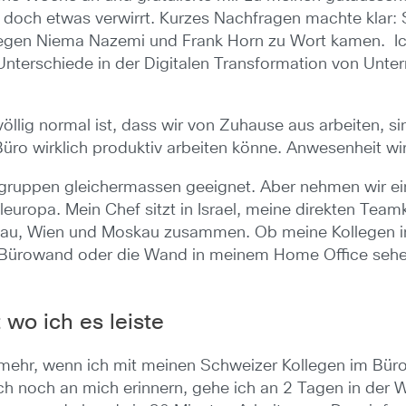
 doch etwas verwirrt. Kurzes Nachfragen machte klar: 
egen Niema Nazemi und Frank Horn zu Wort kamen. Ic
 Unterschiede in der Digitalen Transformation von Un
völlig normal ist, dass wir von Zuhause aus arbeiten, 
ro wirklich produktiv arbeiten könne. Anwesenheit wir
fsgruppen gleichermassen geeignet. Aber nehmen wir ein
leuropa. Mein Chef sitzt in Israel, meine direkten Team
schau, Wien und Moskau zusammen. Ob meine Kollegen 
e Bürowand oder die Wand in meinem Home Office sehen
t wo ich es leiste
mehr, wenn ich mit meinen Schweizer Kollegen im Büro e
ch noch an mich erinnern, gehe ich an 2 Tagen in der W